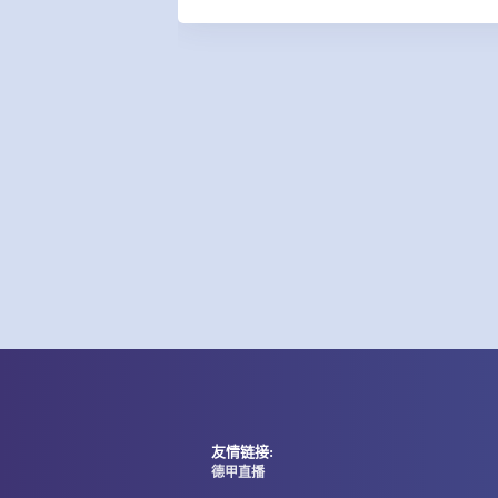
友情链接:
德甲直播