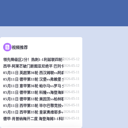
视频推荐
2026-05-12
领先降级区2分！热刺1-1利兹联四轮不败 特尔破门+送点勒温点射
2026-05-12
西甲-阿莱芒破门斯图亚尼绝平 巴列卡诺1-1赫罗纳
2026-05-11
05月11日 英超第36轮 西汉姆联vs阿森纳 全场录像
2026-05-11
05月11日 德甲第33轮 汉堡vs弗赖堡 全场录像
2026-05-11
05月11日 意甲第36轮 帕尔马vs罗马 全场录像
2026-05-11
05月11日 德甲第33轮 科隆vs海登海姆 全场录像
2026-05-11
05月11日 德甲第33轮 美因茨vs柏林联合 全场录像
2026-05-11
05月11日 西甲第35轮 毕尔巴鄂竞技vs瓦伦西亚 全场录像
2026-05-11
05月11日 西甲第35轮 皇家奥维耶多vs赫塔费 全场录像
2026-05-11
德甲-肖普纳梅开二度 海登海姆3-1科隆