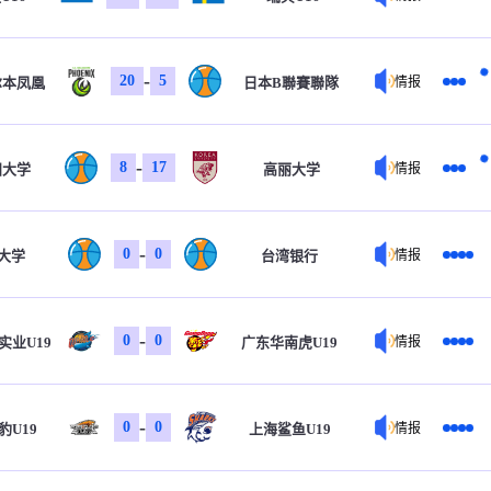
-
20
5
尔本凤凰
日本B聯賽聯隊
情报
-
8
17
田大学
高丽大学
情报
-
0
0
大学
台湾银行
情报
-
0
0
实业U19
广东华南虎U19
情报
-
0
0
豹U19
上海鲨鱼U19
情报