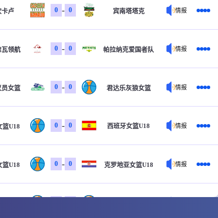
-
0
0
坎卡卢
宾南塔塔克
情报
-
0
0
维瓦领航
帕拉纳克爱国者队
情报
-
0
0
议员女篮
君达乐灰狼女篮
情报
-
0
0
西班牙女篮U18
篮U18
情报
-
0
0
篮U18
克罗地亚女篮U18
情报
-
0
0
U16
葡萄牙U16
情报