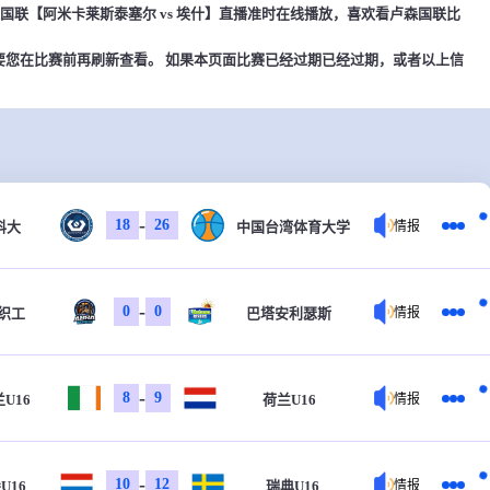
00，卢森国联【阿米卡莱斯泰塞尔 vs 埃什】直播准时在线播放，喜欢看卢森国联比
要您在比赛前再刷新查看。 如果本页面比赛已经过期已经过期，或者以上信
-
18
26
科大
中国台湾体育大学
情报
-
0
0
织工
巴塔安利瑟斯
情报
-
8
9
U16
荷兰U16
情报
-
10
12
U16
瑞典U16
情报