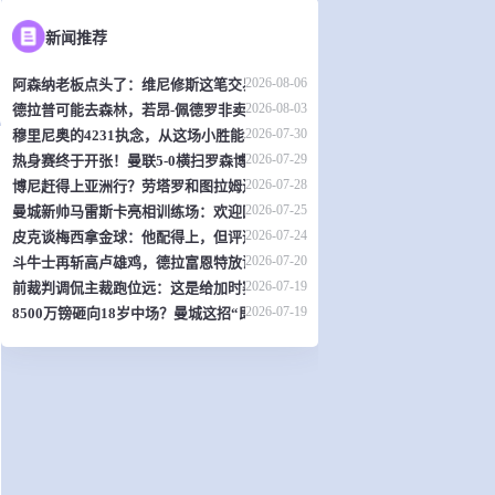
新闻推荐
2026-08-06
阿森纳老板点头了：维尼修斯这笔交易，可能是英超史上最炸裂的转会？
2026-08-03
德拉普可能去森林，若昂-佩德罗非卖品？切尔西热身赛暴露不少问题
2026-07-30
穆里尼奥的4231执念，从这场小胜能看出什么？
2026-07-29
热身赛终于开张！曼联5-0横扫罗森博格，齐尔克泽传射，19岁小将惊艳全场
2026-07-28
博尼赶得上亚洲行？劳塔罗和图拉姆还得再歇两周
2026-07-25
曼城新帅马雷斯卡亮相训练场：欢迎回家！
2026-07-24
皮克谈梅西拿金球：他配得上，但评选标准？真搞不懂了
2026-07-20
斗牛士再斩高卢雄鸡，德拉富恩特放话：西班牙就是世界最强
2026-07-19
前裁判调侃主裁跑位远：这是给加时赛省体力？
2026-07-19
8500万镑砸向18岁中场？曼城这招“即插即用”让曼联阿森纳怎么接