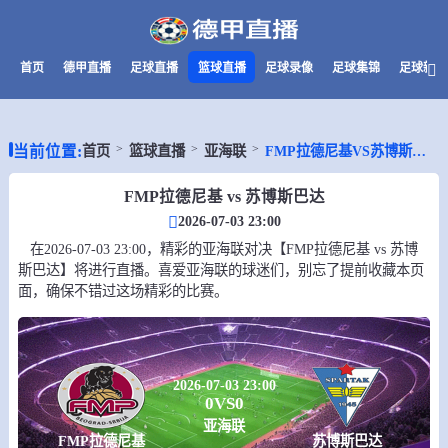
首页
德甲直播
足球直播
篮球直播
足球录像
足球集锦
足球新闻
当前位置:
首页
篮球直播
亚海联
FMP拉德尼基VS苏博斯巴达
FMP拉德尼基 vs 苏博斯巴达
2026-07-03 23:00
在2026-07-03 23:00，精彩的亚海联对决【FMP拉德尼基 vs 苏博
斯巴达】将进行直播。喜爱亚海联的球迷们，别忘了提前收藏本页
面，确保不错过这场精彩的比赛。
2026-07-03 23:00
0
VS
0
亚海联
FMP拉德尼基
苏博斯巴达