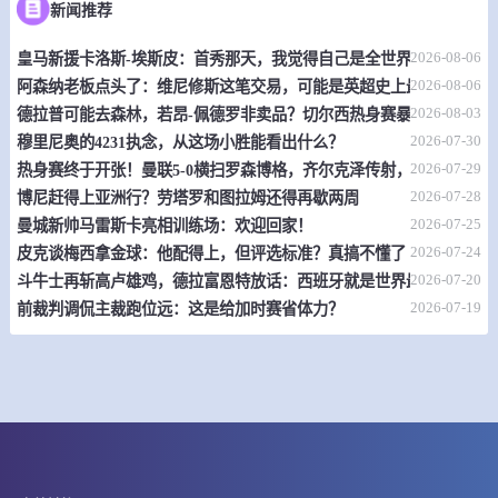
新闻推荐
情报
2026-08-06
皇马新援卡洛斯-埃斯皮：首秀那天，我觉得自己是全世界最幸福的人
08-07 21:00
直播中
女欧U18 B
2026-08-06
阿森纳老板点头了：维尼修斯这笔交易，可能是英超史上最炸裂的转
2026-08-03
德拉普可能去森林，若昂-佩德罗非卖品？切尔西热身赛暴露不少问题
-
0
0
奥地利女篮U18
英国女篮U18
2026-07-30
穆里尼奥的4231执念，从这场小胜能看出什么？
2026-07-29
情报
热身赛终于开张！曼联5-0横扫罗森博格，齐尔克泽传射，19岁小将惊
2026-07-28
博尼赶得上亚洲行？劳塔罗和图拉姆还得再歇两周
08-07 22:00
即将开始
2026-07-25
欧锦U16 B
曼城新帅马雷斯卡亮相训练场：欢迎回家！
2026-07-24
皮克谈梅西拿金球：他配得上，但评选标准？真搞不懂了
-
0
0
斯洛伐克U16
黑山U16
2026-07-20
斗牛士再斩高卢雄鸡，德拉富恩特放话：西班牙就是世界最强
2026-07-19
前裁判调侃主裁跑位远：这是给加时赛省体力？
情报
08-07 22:00
即将开始
欧锦U16 B
-
0
0
匈牙利U16
奥地利U16
情报