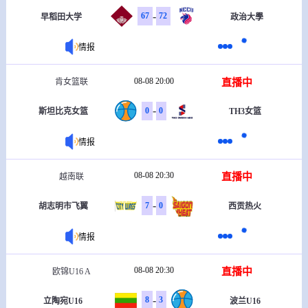
-
67
72
早稻田大学
政治大學
情报
08-08 20:00
直播中
肯女篮联
-
0
0
斯坦比克女篮
TH3女篮
情报
08-08 20:30
直播中
越南联
-
7
0
胡志明市飞翼
西贡热火
情报
08-08 20:30
直播中
欧锦U16 A
-
8
3
立陶宛U16
波兰U16