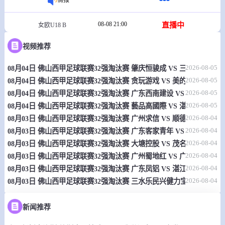
08-08 21:00
直播中
女欧U18 B
-
0
0
保加利亚女篮U18
希腊女篮U18
视频推荐
情报
2026-08-05
08月04日 佛山西甲足球联赛32强淘汰赛 肇庆恒骏成 VS 三七互娱 全
2026-08-05
08月04日 佛山西甲足球联赛32强淘汰赛 贪玩游戏 VS 美的薪火 全场录
08-08 21:00
直播中
2026-08-05
女欧U18 B
08月04日 佛山西甲足球联赛32强淘汰赛 广东西南建设 VS 香港圣徒 
2026-08-05
08月04日 佛山西甲足球联赛32强淘汰赛 藝品高國際 VS 湛江狂狼·粵
-
0
0
瑞士女篮U18
爱尔兰女篮U18
2026-08-04
08月03日 佛山西甲足球联赛32强淘汰赛 广州求信 VS 顺德新青年 全
2026-08-04
08月03日 佛山西甲足球联赛32强淘汰赛 广东客家青年 VS 广州英华思力
情报
2026-08-04
08月03日 佛山西甲足球联赛32强淘汰赛 大塘控股 VS 茂名市点都得 
2026-08-04
08月03日 佛山西甲足球联赛32强淘汰赛 广州蜀地红 VS 广州戴拿模 
08-08 21:00
直播中
肯篮联
2026-08-04
08月03日 佛山西甲足球联赛32强淘汰赛 广东凤铝 VS 湛江八部科技 
2026-08-04
08月03日 佛山西甲足球联赛32强淘汰赛 三水乐民兴健力宝 VS 中国
-
0
0
莫舍篮网
乌林兹
情报
新闻推荐