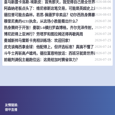
2026-08-06
皇马新援卡洛斯-埃斯皮：首秀那天，我觉得自己是全世界最幸福的人
08-08 21:00
直播中
乌干甲
2026-08-06
阿森纳老板点头了：维尼修斯这笔交易，可能是英超史上最炸裂的转
-
0
0
动力俱乐部
街篮风潮BC
2026-08-03
德拉普可能去森林，若昂-佩德罗非卖品？切尔西热身赛暴露不少问题
2026-07-30
穆里尼奥的4231执念，从这场小胜能看出什么？
情报
2026-07-29
热身赛终于开张！曼联5-0横扫罗森博格，齐尔克泽传射，19岁小将惊
2026-07-28
博尼赶得上亚洲行？劳塔罗和图拉姆还得再歇两周
08-08 21:30
即将开始
女欧U18 A
2026-07-25
曼城新帅马雷斯卡亮相训练场：欢迎回家！
2026-07-24
皮克谈梅西拿金球：他配得上，但评选标准？真搞不懂了
-
0
0
意大利女篮U18
比利时女篮U18
2026-07-20
斗牛士再斩高卢雄鸡，德拉富恩特放话：西班牙就是世界最强
2026-07-19
前裁判调侃主裁跑位远：这是给加时赛省体力？
情报
08-08 21:45
即将开始
女欧U18 A
-
0
0
匈牙利女篮U18
土耳其女篮U18
情报
友情链接:
08-08 22:00
即将开始
欧锦U16 B
德甲直播