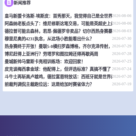
情报
新闻推荐
08-08 01:30
2026-08-06
即将开始
卢旺达联
皇马新援卡洛斯-埃斯皮：首秀那天，我觉得自己是全世界最幸福的人
2026-08-06
阿森纳老板点头了：维尼修斯这笔交易，可能是英超史上最炸裂的转
-
0
0
埃弗顿老虎
广播APR
2026-08-03
德拉普可能去森林，若昂-佩德罗非卖品？切尔西热身赛暴露不少问题
2026-07-30
穆里尼奥的4231执念，从这场小胜能看出什么？
情报
2026-07-29
热身赛终于开张！曼联5-0横扫罗森博格，齐尔克泽传射，19岁小将惊
2026-07-28
博尼赶得上亚洲行？劳塔罗和图拉姆还得再歇两周
08-08 02:00
即将开始
女欧U18 B
2026-07-25
曼城新帅马雷斯卡亮相训练场：欢迎回家！
2026-07-24
皮克谈梅西拿金球：他配得上，但评选标准？真搞不懂了
-
0
0
希腊女篮U18
立陶宛女篮U18
2026-07-20
斗牛士再斩高卢雄鸡，德拉富恩特放话：西班牙就是世界最强
2026-07-19
情报
前裁判调侃主裁跑位远：这是给加时赛省体力？
08-08 02:00
即将开始
女欧U18 B
-
0
0
爱尔兰女篮U18
丹麦女篮U18
情报