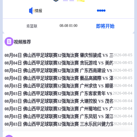
情报
08-08 01:00
即将开始
肯篮联
-
0
0
股权银行
乌林兹
视频推荐
情报
2026-08-05
08月04日 佛山西甲足球联赛32强淘汰赛 肇庆恒骏成 VS 三七互娱 全
2026-08-05
08月04日 佛山西甲足球联赛32强淘汰赛 贪玩游戏 VS 美的薪火 全场录
08-08 01:30
即将开始
欧锦U16 A
2026-08-05
08月04日 佛山西甲足球联赛32强淘汰赛 广东西南建设 VS 香港圣徒 
2026-08-05
08月04日 佛山西甲足球联赛32强淘汰赛 藝品高國際 VS 湛江狂狼·粵
-
0
0
法国U16
斯洛文尼亚U16
2026-08-04
08月03日 佛山西甲足球联赛32强淘汰赛 广州求信 VS 顺德新青年 全
2026-08-04
08月03日 佛山西甲足球联赛32强淘汰赛 广东客家青年 VS 广州英华思力
情报
2026-08-04
08月03日 佛山西甲足球联赛32强淘汰赛 大塘控股 VS 茂名市点都得 
2026-08-04
08月03日 佛山西甲足球联赛32强淘汰赛 广州蜀地红 VS 广州戴拿模 
08-08 01:30
即将开始
欧锦U16 A
2026-08-04
08月03日 佛山西甲足球联赛32强淘汰赛 广东凤铝 VS 湛江八部科技 
-
0
0
2026-08-04
塞尔维亚U16
立陶宛U16
08月03日 佛山西甲足球联赛32强淘汰赛 三水乐民兴健力宝 VS 中国