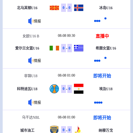
-
0
0
北马其顿U16
冰岛U16
情报
08-08 00:30
直播中
女欧U16 B
-
0
0
爱尔兰女篮U16
希腊女篮U16
情报
08-08 01:00
即将开始
非锦U18
-
0
0
科特迪瓦U18
埃及U18
情报
08-08 01:00
即将开始
乌干达NBL
-
0
0
城市油工
纳穆万戈