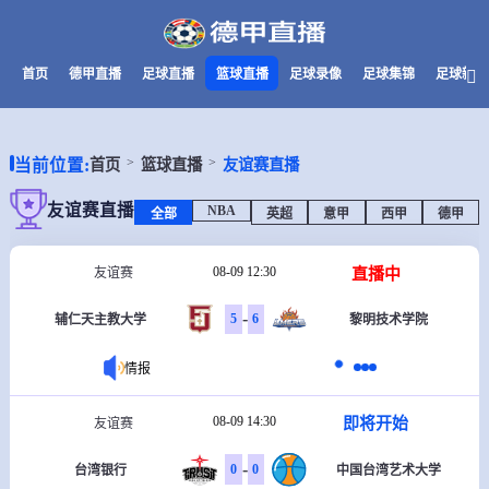
首页
德甲直播
足球直播
篮球直播
足球录像
足球集锦
足球新闻
当前位置:
首页
篮球直播
友谊赛直播
友谊赛直播
NBA
全部
英超
意甲
西甲
德甲
08-09 12:30
直播中
友谊赛
-
5
6
辅仁天主教大学
黎明技术学院
情报
08-09 14:30
即将开始
友谊赛
-
0
0
台湾银行
中国台湾艺术大学