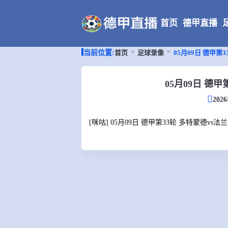
首页
德甲直播
首页
足球录像
05月09日 德甲第
当前位置:
05月09日 德
202
[咪咕] 05月09日 德甲第33轮 多特蒙德vs