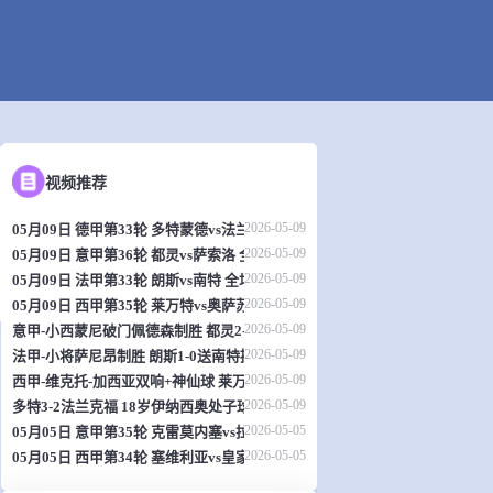
视频推荐
2026-05-09
05月09日 德甲第33轮 多特蒙德vs法兰克福 全场录像
2026-05-09
05月09日 意甲第36轮 都灵vs萨索洛 全场录像
2026-05-09
05月09日 法甲第33轮 朗斯vs南特 全场录像
2026-05-09
05月09日 西甲第35轮 莱万特vs奥萨苏纳 全场录像
2026-05-09
意甲-小西蒙尼破门佩德森制胜 都灵2-1逆转萨索洛
2026-05-09
法甲-小将萨尼昂制胜 朗斯1-0送南特提前降级
2026-05-09
西甲-维克托-加西亚双响+神仙球 莱万特3-2奥萨苏纳
2026-05-09
多特3-2法兰克福 18岁伊纳西奥处子球拜尔助攻双响吉拉西破门
2026-05-05
05月05日 意甲第35轮 克雷莫内塞vs拉齐奥 全场录像
2026-05-05
05月05日 西甲第34轮 塞维利亚vs皇家社会 全场录像