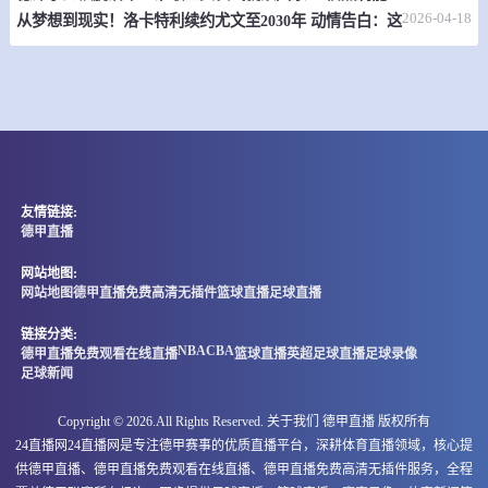
2026-04-18
从梦想到现实！洛卡特利续约尤文至2030年 动情告白：这件球衣刻在
友情链接:
德甲直播
网站地图:
网站地图
德甲直播免费高清无插件
篮球直播
足球直播
链接分类:
NBA
CBA
德甲直播免费观看在线直播
篮球直播
英超
足球直播
足球录像
足球新闻
Copyright © 2026.All Rights Reserved. 关于我们
德甲直播
版权所有
24直播网24直播网是专注德甲赛事的优质直播平台，深耕体育直播领域，核心提
供德甲直播、德甲直播免费观看在线直播、德甲直播免费高清无插件服务，全程