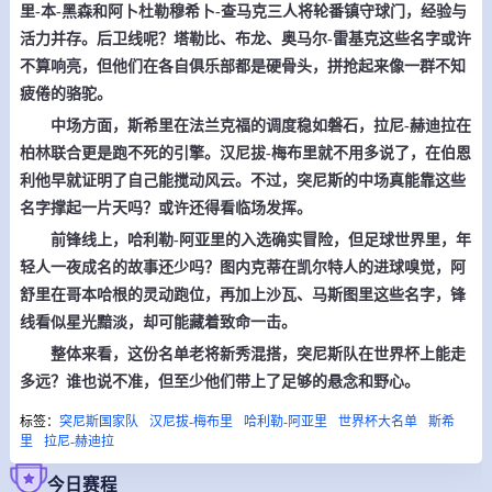
里-本-黑森和阿卜杜勒穆希卜-查马克三人将轮番镇守球门，经验与
活力并存。后卫线呢？塔勒比、布龙、奥马尔-雷基克这些名字或许
不算响亮，但他们在各自俱乐部都是硬骨头，拼抢起来像一群不知
疲倦的骆驼。
中场方面，斯希里在法兰克福的调度稳如磐石，拉尼-赫迪拉在
柏林联合更是跑不死的引擎。汉尼拔-梅布里就不用多说了，在伯恩
利他早就证明了自己能搅动风云。不过，突尼斯的中场真能靠这些
名字撑起一片天吗？或许还得看临场发挥。
前锋线上，哈利勒-阿亚里的入选确实冒险，但足球世界里，年
轻人一夜成名的故事还少吗？图内克蒂在凯尔特人的进球嗅觉，阿
舒里在哥本哈根的灵动跑位，再加上沙瓦、马斯图里这些名字，锋
线看似星光黯淡，却可能藏着致命一击。
整体来看，这份名单老将新秀混搭，突尼斯队在世界杯上能走
多远？谁也说不准，但至少他们带上了足够的悬念和野心。
标签：
突尼斯国家队
汉尼拔-梅布里
哈利勒-阿亚里
世界杯大名单
斯希
里
拉尼-赫迪拉
今日赛程