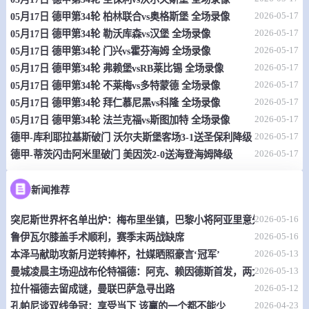
情报
2026-05-17
05月17日 德甲第34轮 柏林联合vs奥格斯堡 全场录像
2026-05-17
05月17日 德甲第34轮 勒沃库森vs汉堡 全场录像
05-17 08:00
直播中
巴西甲
2026-05-17
05月17日 德甲第34轮 门兴vs霍芬海姆 全场录像
-
0
0
帕尔梅拉斯
克鲁塞罗
2026-05-17
05月17日 德甲第34轮 弗赖堡vsRB莱比锡 全场录像
2026-05-17
05月17日 德甲第34轮 不莱梅vs多特蒙德 全场录像
情报
2026-05-17
05月17日 德甲第34轮 拜仁慕尼黑vs科隆 全场录像
2026-05-17
05月17日 德甲第34轮 法兰克福vs斯图加特 全场录像
05-17 08:00
直播中
智利甲
2026-05-17
德甲-库利耶拉基斯破门 沃尔夫斯堡客场3-1送圣保利降级
2026-05-17
德甲-蒂茨闪击阿米里破门 美因茨2-0送海登海姆降级
-
0
1
利马切颜色
智利天主大学
新闻推荐
情报
2026-05-16
突尼斯世界杯名单出炉：梅布里坐镇，巴黎小将阿亚里意外入选
05-17 08:00
直播中
新西南联
2026-05-16
鲁伊瓦尔膝盖手术顺利，赛季末两战缺席
-
2026-05-13
0
0
本泽马献助攻新月逆转捧杯，社媒晒照豪言‘冠军’
海岸精神
羊绒工业
2026-05-13
曼城凌晨主场迎战布伦特福德：阿克、赖因德斯首发，两大主力伤缺
情报
2026-05-12
拉什福德去留成谜，曼联巴萨急寻出路
2026-04-23
孔帕尼谈双线争冠：享受当下 该赢的一个都不能少