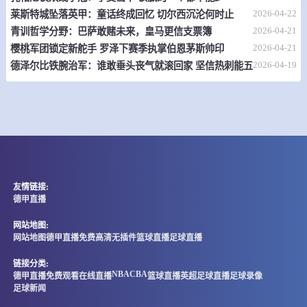
05-17 08:00
直播中
厄瓜甲
2026-04-22
莱斯特城坠落英甲：童话终成回忆 切尔西沉沦何时止
2026-04-21
青训哲学分野：巴萨敢赌未来，皇马更信支票簿
-
0
0
瓜亚基尔巴塞罗那
奥卡斯
2026-04-21
樱桃军团锁定新舵手 罗泽下赛季执掌伯恩茅斯帅印
2026-04-19
德泽尔比铁腕治军：谁敢垂头丧气就滚回家 坚信热刺能五连胜保级
情报
05-17 08:00
直播中
加EBL
-
0
0
温尼伯海熊
萨斯喀彻温
情报
友情链接:
05-17 08:00
德甲直播
直播中
美甲杯
网站地图:
-
0
0
奥克兰根
萨克拉门托
网站地图
德甲直播免费高清无插件
篮球直播
足球直播
情报
链接分类:
NBA
CBA
德甲直播免费观看在线直播
篮球直播
英超
足球直播
足球录像
足球新闻
05-17 08:00
直播中
美乙