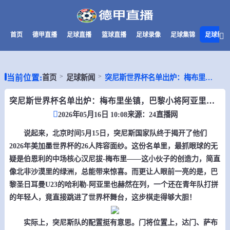
首页
德甲直播
足球直播
篮球直播
足球录像
足球集锦
足球新闻
当前位置:
首页
足球新闻
突尼斯世界杯名单出炉：梅布里坐镇，巴黎小将阿亚里意外入选
突尼斯世界杯名单出炉：梅布里坐镇，巴黎小将阿亚里意外入选
2026年05月16日 10:08
来源：
24直播网
说起来，北京时间5月15日，突尼斯国家队终于揭开了他们
2026年美加墨世界杯的26人阵容面纱。这份名单里，最抓眼球的无
疑是伯恩利的中场核心汉尼拔-梅布里——这小伙子的创造力，简直
像北非沙漠里的绿洲，总能带来惊喜。而更让人眼前一亮的是，巴
黎圣日耳曼U23的哈利勒-阿亚里也赫然在列，一个还在青年队打拼
的年轻人，竟直接跳进了世界杯舞台，这步棋走得够大胆！
实际上，突尼斯队的配置挺有意思。门将位置上，达门、萨布