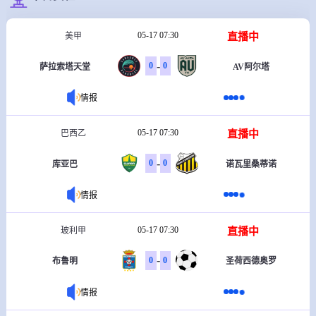
05-17 07:30
直播中
美甲
-
0
0
萨拉索塔天堂
AV阿尔塔
情报
05-17 07:30
直播中
巴西乙
-
0
0
库亚巴
诺瓦里桑蒂诺
情报
05-17 07:30
直播中
玻利甲
-
0
0
布鲁明
圣荷西德奥罗
情报