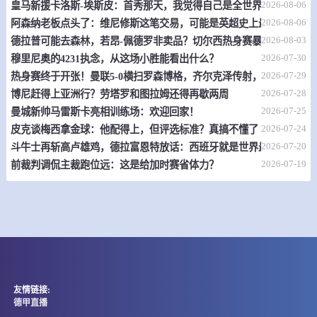
2026-08-06
皇马新援卡洛斯-埃斯皮：首秀那天，我觉得自己是全世界最幸福的人
08-07 17:00
直播中
缅甸U20
2026-08-06
阿森纳老板点头了：维尼修斯这笔交易，可能是英超史上最炸裂的转
-
2026-08-03
0
0
德拉普可能去森林，若昂-佩德罗非卖品？切尔西热身赛暴露不少问题
亚大那保U20
治尼兰德U20
2026-07-30
穆里尼奥的4231执念，从这场小胜能看出什么？
情报
2026-07-29
热身赛终于开张！曼联5-0横扫罗森博格，齐尔克泽传射，19岁小将惊
2026-07-28
博尼赶得上亚洲行？劳塔罗和图拉姆还得再歇两周
08-07 17:00
直播中
缅甸U20
2026-07-25
曼城新帅马雷斯卡亮相训练场：欢迎回家！
2026-07-24
皮克谈梅西拿金球：他配得上，但评选标准？真搞不懂了
-
0
0
蒂察尔阿尔曼U20
米瓦迪U20
2026-07-20
斗牛士再斩高卢雄鸡，德拉富恩特放话：西班牙就是世界最强
2026-07-19
前裁判调侃主裁跑位远：这是给加时赛省体力？
情报
08-07 17:00
直播中
缅甸U20
-
0
0
仰光联U20
汉达瓦底联U20
情报
友情链接:
08-07 17:00
德甲直播
直播中
贵州五峰杯