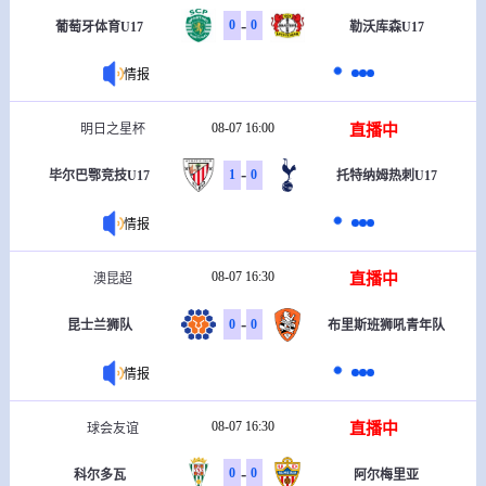
-
0
0
葡萄牙体育U17
勒沃库森U17
情报
08-07 16:00
直播中
明日之星杯
-
1
0
毕尔巴鄂竞技U17
托特纳姆热刺U17
情报
08-07 16:30
直播中
澳昆超
-
0
0
昆士兰狮队
布里斯班狮吼青年队
情报
08-07 16:30
直播中
球会友谊
-
0
0
科尔多瓦
阿尔梅里亚