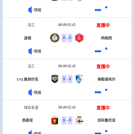
情报
08-09 02:45
直播中
法乙
-
0
0
波城
阿纳西
情报
08-09 02:45
直播中
法乙
-
0
0
USL敦刻尔克
格勒诺布尔
情报
08-09 02:45
直播中
球会友谊
-
0
0
热那亚
拉科鲁尼亚
情报