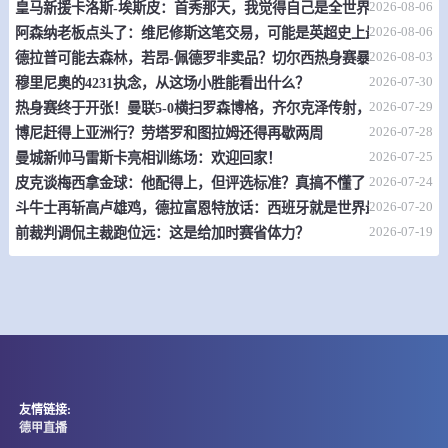
2026-08-06
皇马新援卡洛斯-埃斯皮：首秀那天，我觉得自己是全世界最幸福的人
08-09 03:00
直播中
波斯甲
2026-08-06
阿森纳老板点头了：维尼修斯这笔交易，可能是英超史上最炸裂的转
-
2026-08-03
0
0
德拉普可能去森林，若昂-佩德罗非卖品？切尔西热身赛暴露不少问题
萨拉热窝
雷迪尼克
2026-07-30
穆里尼奥的4231执念，从这场小胜能看出什么？
情报
2026-07-29
热身赛终于开张！曼联5-0横扫罗森博格，齐尔克泽传射，19岁小将惊
2026-07-28
博尼赶得上亚洲行？劳塔罗和图拉姆还得再歇两周
08-09 03:00
直播中
波斯甲
2026-07-25
曼城新帅马雷斯卡亮相训练场：欢迎回家！
2026-07-24
皮克谈梅西拿金球：他配得上，但评选标准？真搞不懂了
-
0
0
伯拉治
史洛加多波
2026-07-20
斗牛士再斩高卢雄鸡，德拉富恩特放话：西班牙就是世界最强
2026-07-19
前裁判调侃主裁跑位远：这是给加时赛省体力？
情报
08-09 03:00
直播中
克亚甲
-
0
0
萨格勒布火车头
HNK哥里卡
情报
友情链接:
08-09 03:00
德甲直播
直播中
荷甲