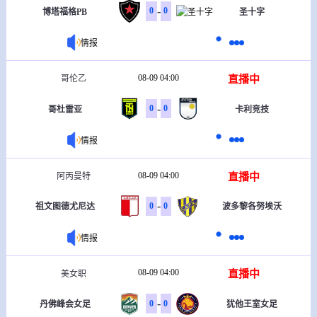
-
0
0
博塔福格PB
圣十字
情报
08-09 04:00
直播中
哥伦乙
-
0
0
哥杜雷亚
卡利竞技
情报
08-09 04:00
直播中
阿丙曼特
-
0
0
祖文图德尤尼达
波多黎各努埃沃
情报
08-09 04:00
直播中
美女职
-
0
0
丹佛峰会女足
犹他王室女足