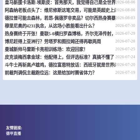
2026-08-06
皇马新援卡洛斯-埃斯皮：首秀那天，我觉得自己是全世界最幸福的人
2026-08-06
阿森纳老板点头了：维尼修斯这笔交易，可能是英超史上最炸裂的转
-
0
0
CA祖文图德尤尼达
门多萨
2026-08-03
德拉普可能去森林，若昂-佩德罗非卖品？切尔西热身赛暴露不少问题
情报
2026-07-30
穆里尼奥的4231执念，从这场小胜能看出什么？
2026-07-29
热身赛终于开张！曼联5-0横扫罗森博格，齐尔克泽传射，19岁小将惊
08-09 04:00
直播中
美预备联
2026-07-28
博尼赶得上亚洲行？劳塔罗和图拉姆还得再歇两周
2026-07-25
曼城新帅马雷斯卡亮相训练场：欢迎回家！
-
0
0
波特兰伐木者后备队
洛杉矶FC II队
2026-07-24
皮克谈梅西拿金球：他配得上，但评选标准？真搞不懂了
2026-07-20
斗牛士再斩高卢雄鸡，德拉富恩特放话：西班牙就是世界最强
情报
2026-07-19
前裁判调侃主裁跑位远：这是给加时赛省体力？
08-09 04:00
直播中
智利丙
-
0
0
洛塔斯维格
维拉斯克斯
情报
08-09 04:00
直播中
哥斯乙
友情链接:
德甲直播
-
0
0
科罗纳多
卡里阿利