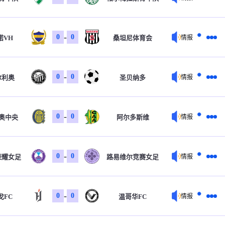
-
0
0
诺VH
桑坦尼体育会
情报
-
0
0
尔利奥
圣贝纳多
情报
-
0
0
奥中央
阿尔多斯维
情报
-
0
0
荣耀女足
路易维尔竞赛女足
情报
-
0
0
戈FC
温哥华FC
情报