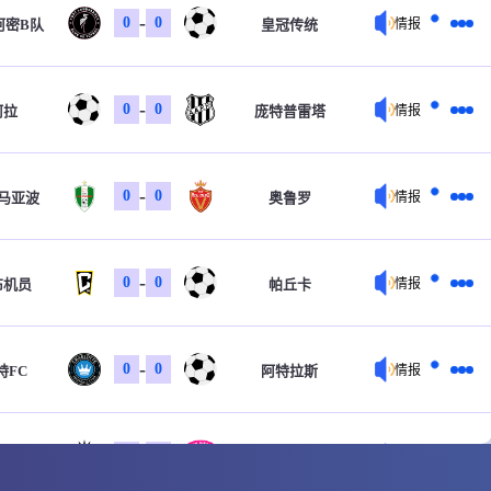
-
0
0
阿密B队
皇冠传统
情报
-
0
0
阿拉
庞特普雷塔
情报
-
0
0
马亚波
奥鲁罗
情报
-
0
0
布机员
帕丘卡
情报
-
0
0
特FC
阿特拉斯
情报
-
0
0
女足
圣地亚哥波浪女足
情报