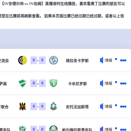
0，奥丁【SV安德尔林 vs SV伯姆】直播准时在线播放，喜欢看奥丁比赛的朋友可以
要您在比赛前再刷新查看。 如果本页面比赛已经过期已经过期，或者以上信
-
0
0
s交流会
维拉圣卡罗斯
情报
-
0
0
萨高
卡米尼罗斯
情报
-
0
0
牙联合
安托法加斯塔
情报
-
0
0
青年队
帕尔梅拉斯青年队
情报