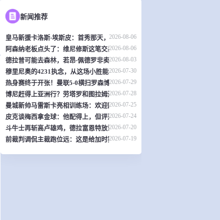
新闻推荐
2026-08-06
皇马新援卡洛斯-埃斯皮：首秀那天，我觉得自己是全世界最幸福的人
2026-08-06
阿森纳老板点头了：维尼修斯这笔交易，可能是英超史上最炸裂的转会？
2026-08-03
德拉普可能去森林，若昂-佩德罗非卖品？切尔西热身赛暴露不少问题
2026-07-30
穆里尼奥的4231执念，从这场小胜能看出什么？
2026-07-29
热身赛终于开张！曼联5-0横扫罗森博格，齐尔克泽传射，19岁小将惊艳全场
2026-07-28
博尼赶得上亚洲行？劳塔罗和图拉姆还得再歇两周
2026-07-25
曼城新帅马雷斯卡亮相训练场：欢迎回家！
2026-07-24
皮克谈梅西拿金球：他配得上，但评选标准？真搞不懂了
2026-07-20
斗牛士再斩高卢雄鸡，德拉富恩特放话：西班牙就是世界最强
2026-07-19
前裁判调侃主裁跑位远：这是给加时赛省体力？