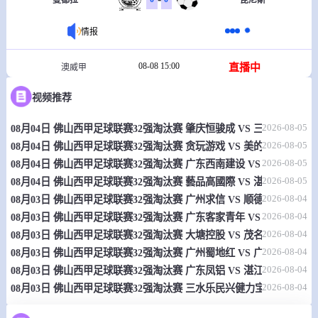
曼都拉
昆尼斯
情报
08-08 15:00
直播中
澳威甲
-
0
0
视频推荐
本克斯拓城狮队
赫斯特维尔
2026-08-05
08月04日 佛山西甲足球联赛32强淘汰赛 肇庆恒骏成 VS 三七互娱 全
情报
2026-08-05
08月04日 佛山西甲足球联赛32强淘汰赛 贪玩游戏 VS 美的薪火 全场录
2026-08-05
08月04日 佛山西甲足球联赛32强淘汰赛 广东西南建设 VS 香港圣徒 
08-08 15:00
直播中
澳威超
2026-08-05
08月04日 佛山西甲足球联赛32强淘汰赛 藝品高國際 VS 湛江狂狼·粵
-
0
0
曼立联队
马可尼
2026-08-04
08月03日 佛山西甲足球联赛32强淘汰赛 广州求信 VS 顺德新青年 全
2026-08-04
08月03日 佛山西甲足球联赛32强淘汰赛 广东客家青年 VS 广州英华思力
情报
2026-08-04
08月03日 佛山西甲足球联赛32强淘汰赛 大塘控股 VS 茂名市点都得 
2026-08-04
08月03日 佛山西甲足球联赛32强淘汰赛 广州蜀地红 VS 广州戴拿模 
08-08 15:00
直播中
澳威甲
2026-08-04
08月03日 佛山西甲足球联赛32强淘汰赛 广东凤铝 VS 湛江八部科技 
2026-08-04
08月03日 佛山西甲足球联赛32强淘汰赛 三水乐民兴健力宝 VS 中国
-
0
0
新城堡联青年队
中部海岸青年队