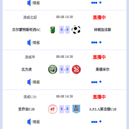
情报
08-08 14:30
直播中
澳威北超
-
0
0
贝尔蒙特斯旺西SC
林顿加法斯
情报
08-08 14:30
直播中
澳威甲
-
0
0
北方虎
莱德米尔
情报
08-08 14:30
直播中
澳威U20
-
0
0
圣乔治U20
A.P.I.A莱洽德U20
情报