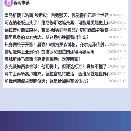
新闻推荐
情报
2026-08-06
皇马新援卡洛斯-埃斯皮：首秀那天，我觉得自己是全世界最幸福的人
08-08 15:00
直播中
澳威甲
2026-08-06
阿森纳老板点头了：维尼修斯这笔交易，可能是英超史上最炸裂的转
-
2026-08-03
0
0
德拉普可能去森林，若昂-佩德罗非卖品？切尔西热身赛暴露不少问题
希尤斯布伦贝斯
坎特贝利班克斯敦
2026-07-30
穆里尼奥的4231执念，从这场小胜能看出什么？
情报
2026-07-29
热身赛终于开张！曼联5-0横扫罗森博格，齐尔克泽传射，19岁小将惊
2026-07-28
博尼赶得上亚洲行？劳塔罗和图拉姆还得再歇两周
08-08 15:00
直播中
澳威超
2026-07-25
曼城新帅马雷斯卡亮相训练场：欢迎回家！
2026-07-24
皮克谈梅西拿金球：他配得上，但评选标准？真搞不懂了
-
0
0
SD公鹿FC
西悉尼流浪者青年队
2026-07-20
斗牛士再斩高卢雄鸡，德拉富恩特放话：西班牙就是世界最强
2026-07-19
前裁判调侃主裁跑位远：这是给加时赛省体力？
情报
08-08 15:00
直播中
澳威甲
-
0
0
达尔维奇希尔
麦克亚瑟公羊队
情报