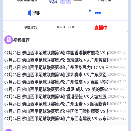
惠灵顿奥运会
上哈特市
情报
08-01 12:00
直播中
澳威北超
-
0
0
视频推荐
亚登斯顿
瓦伦蒂勒
2026-07-26
07月25日 佛山西甲足球联赛第3轮 中国香港横市樱花 VS 吉图省实青
情报
2026-07-26
07月25日 佛山西甲足球联赛第3轮 贪玩游戏 VS 广州戴拿模 全场录像
2026-07-26
07月25日 佛山西甲足球联赛第3轮 广州英华思力U17 VS 三水强鸿轩
08-01 12:00
直播中
澳维超
2026-07-26
07月25日 佛山西甲足球联赛第3轮 深圳赛卓 VS 广东凤铝 全场录像
-
0
0
休城
墨尔本城青年队
2026-07-26
07月25日 佛山西甲足球联赛第3轮 广州悦高 VS 百威·华兴 全场录像
2026-07-25
07月24日 佛山西甲足球联赛第3轮 卓见·威友 VS 美的薪火 全场录像
情报
2026-07-25
07月24日 佛山西甲足球联赛第3轮 香港圣徒 VS 大塘控股 全场录像
2026-07-25
07月24日 佛山西甲足球联赛第3轮 广州玉岩 VS 顺德新青年 全场录像
08-01 12:00
直播中
澳塔超
2026-07-25
07月24日 佛山西甲足球联赛第3轮 中国澳门澳科精英 VS 藝品高國際 
2026-07-25
07月24日 佛山西甲足球联赛第3轮 广东西南建设 VS 云东海街道 全场
-
0
0
南霍巴特
朗赛斯顿城