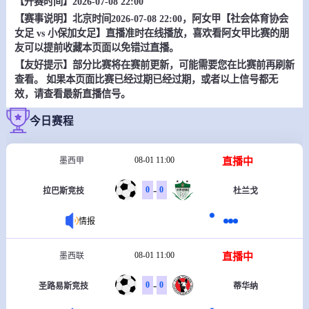
【开赛时间】2026-07-08 22:00
【赛事说明】北京时间2026-07-08 22:00，阿女甲【社会体育协会
女足 vs 小保加女足】直播准时在线播放，喜欢看阿女甲比赛的朋
友可以提前收藏本页面以免错过直播。
【友好提示】部分比赛将在赛前更新，可能需要您在比赛前再刷新
查看。 如果本页面比赛已经过期已经过期，或者以上信号都无
效，请查看最新直播信号。
今日赛程
08-01 11:00
直播中
墨西甲
-
0
0
拉巴斯竞技
杜兰戈
情报
08-01 11:00
直播中
墨西联
-
0
0
圣路易斯竞技
蒂华纳