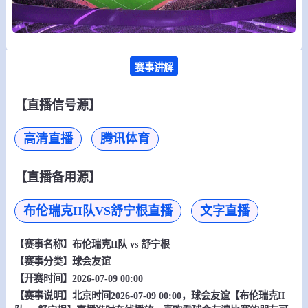
赛事讲解
【直播信号源】
高清直播
腾讯体育
【直播备用源】
布伦瑞克II队VS舒宁根直播
文字直播
【赛事名称】
布伦瑞克II队 vs 舒宁根
【赛事分类】
球会友谊
【开赛时间】2026-07-09 00:00
【赛事说明】北京时间2026-07-09 00:00，球会友谊【布伦瑞克II