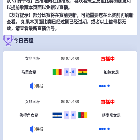
队 vs 舒宁根】直播准时在线播放，喜欢看球会友谊比赛的朋友可
以提前收藏本页面以免错过直播。
【友好提示】部分比赛将在赛前更新，可能需要您在比赛前再刷新
查看。 如果本页面比赛已经过期已经过期，或者以上信号都无
效，请查看最新直播信号。
今日赛程
08-07 04:00
直播中
女非国杯
-
0
0
马里女足
加纳女足
情报
08-07 04:00
直播中
女非国杯
-
0
0
佛得角女足
喀麦隆女足
情报