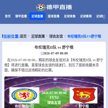
首页
德甲直播
足球直播
篮球直播
足球录像
足球集锦
足球新闻
当前位置:
首页
足球直播
球会友谊
布伦瑞克II队VS舒宁根
布伦瑞克II队 vs 舒宁根
2026-07-09 00:00
在2026-07-09 00:00，精彩的球会友谊对决【布伦瑞克II队 vs 舒宁
根】将进行直播。喜爱球会友谊的球迷们，别忘了提前收藏本页
面，确保不错过这场精彩的比赛。
2026-07-09 00:00
1
VS
2
球会友谊
布伦瑞克II队
舒宁根