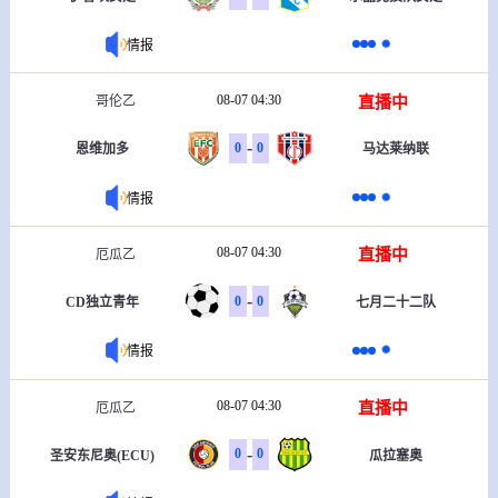
情报
08-07 04:30
直播中
哥伦乙
-
0
0
恩维加多
马达莱纳联
情报
08-07 04:30
直播中
厄瓜乙
-
0
0
CD独立青年
七月二十二队
情报
08-07 04:30
直播中
厄瓜乙
-
0
0
圣安东尼奥(ECU)
瓜拉塞奥