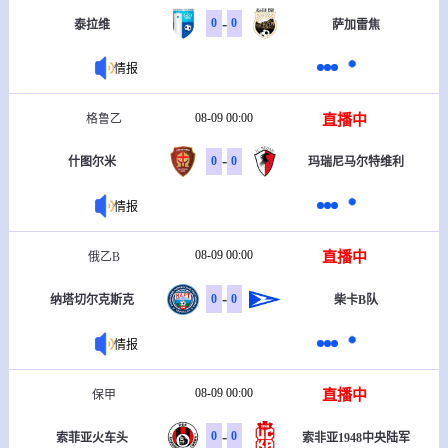
-
0
0
泰拉维
萨加雷焦
情报
08-09 00:00
直播中
格鲁乙
-
0
0
什图尔米
玛瑞尼马尔特维利
情报
08-09 00:00
直播中
俄乙B
-
0
0
纳塔切尔克斯克
柴卡B队
情报
08-09 00:00
直播中
保甲
-
0
0
索菲亚火车头
索非亚1948中央陆军