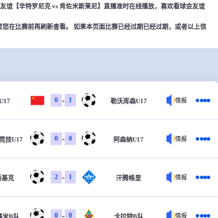
00，球会友谊【辛特罗尼克 vs 肯佐米斯莱尼】直播准时在线播放，喜欢看球会友谊
。
要您在比赛前再刷新查看。 如果本页面比赛已经过期已经过期，或者以上信
-
0
1
U17
勒沃库森U17
情报
-
0
0
竞技U17
阿森纳U17
情报
-
2
1
斯基克
汗腾格里
情报
-
0
0
塞米B队
卡拉特B队
情报