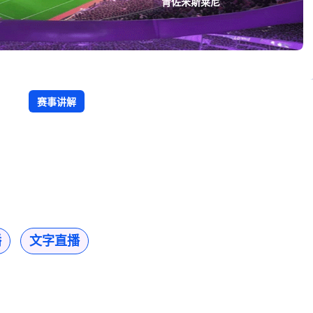
肯佐米斯莱尼
赛事讲解
播
文字直播