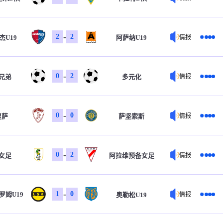
-
2
2
杰U19
阿萨纳U19
情报
-
0
2
兄弟
多元化
情报
-
0
0
里萨
萨坚索斯
情报
-
0
2
B女足
阿拉维预备女足
情报
-
1
0
罗姆U19
奥勒松U19
情报