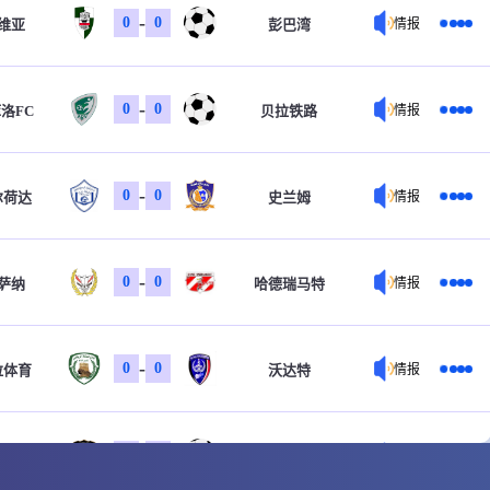
-
0
0
维亚
彭巴湾
情报
-
0
0
洛FC
贝拉铁路
情报
-
0
0
尔荷达
史兰姆
情报
-
0
0
萨纳
哈德瑞马特
情报
-
0
0
拉体育
沃达特
情报
-
0
0
克特
卡斯比阿克套B队
情报