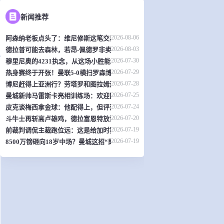
新闻推荐
2026-08-06
阿森纳老板点头了：维尼修斯这笔交易，可能是英超史上最炸裂的转会？
2026-08-03
德拉普可能去森林，若昂-佩德罗非卖品？切尔西热身赛暴露不少问题
2026-07-30
穆里尼奥的4231执念，从这场小胜能看出什么？
2026-07-29
热身赛终于开张！曼联5-0横扫罗森博格，齐尔克泽传射，19岁小将惊艳全场
2026-07-28
博尼赶得上亚洲行？劳塔罗和图拉姆还得再歇两周
2026-07-25
曼城新帅马雷斯卡亮相训练场：欢迎回家！
2026-07-24
皮克谈梅西拿金球：他配得上，但评选标准？真搞不懂了
2026-07-20
斗牛士再斩高卢雄鸡，德拉富恩特放话：西班牙就是世界最强
2026-07-19
前裁判调侃主裁跑位远：这是给加时赛省体力？
2026-07-19
8500万镑砸向18岁中场？曼城这招“即插即用”让曼联阿森纳怎么接