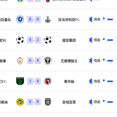
-
0
0
斯后备队
拉法米利亚FC
情报
-
0
2
宏兴
城发集团
情报
-
0
0
根拿
尤姆博独立
情报
-
1
0
汀FC
蒂华纳
情报
-
0
0
哥美洲
圣地亚哥
情报