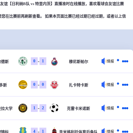
0，球会友谊【日利纳B队 vs 特里内茨】直播准时在线播放，喜欢看球会友谊比赛
要您在比赛前再刷新查看。 如果本页面比赛已经过期已经过期，或者以上信
-
0
1
维德斯
穆尼斯帕尔
情报
-
0
0
多斯
扎卡特卡斯
情报
-
1
2
查拉大学
克雷卡米诺斯
情报
-
4
1
德锦标
圣米格利托体育后备队
情报