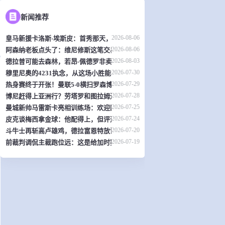
新闻推荐
2026-08-06
皇马新援卡洛斯-埃斯皮：首秀那天，我觉得自己是全世界最幸福的人
2026-08-06
阿森纳老板点头了：维尼修斯这笔交易，可能是英超史上最炸裂的转会？
2026-08-03
德拉普可能去森林，若昂-佩德罗非卖品？切尔西热身赛暴露不少问题
2026-07-30
穆里尼奥的4231执念，从这场小胜能看出什么？
2026-07-29
热身赛终于开张！曼联5-0横扫罗森博格，齐尔克泽传射，19岁小将惊艳全场
2026-07-28
博尼赶得上亚洲行？劳塔罗和图拉姆还得再歇两周
2026-07-25
曼城新帅马雷斯卡亮相训练场：欢迎回家！
2026-07-24
皮克谈梅西拿金球：他配得上，但评选标准？真搞不懂了
2026-07-20
斗牛士再斩高卢雄鸡，德拉富恩特放话：西班牙就是世界最强
2026-07-19
前裁判调侃主裁跑位远：这是给加时赛省体力？