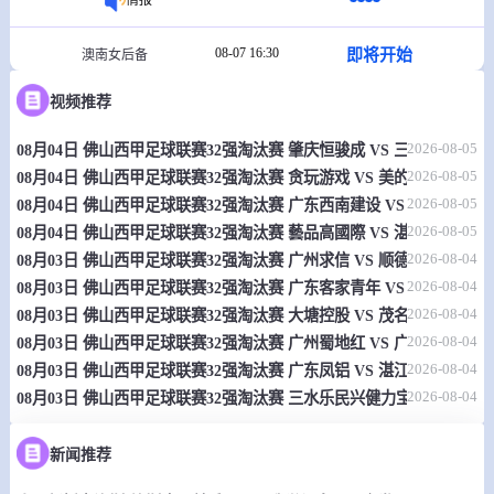
08-07 16:30
即将开始
澳南女后备
-
0
0
视频推荐
阿德莱科梅兹女足后备队
索尔兹伯里国际女足后备队
2026-08-05
08月04日 佛山西甲足球联赛32强淘汰赛 肇庆恒骏成 VS 三七互娱 全
情报
2026-08-05
08月04日 佛山西甲足球联赛32强淘汰赛 贪玩游戏 VS 美的薪火 全场录
2026-08-05
08月04日 佛山西甲足球联赛32强淘汰赛 广东西南建设 VS 香港圣徒 
08-07 16:30
即将开始
澳南女后备
2026-08-05
08月04日 佛山西甲足球联赛32强淘汰赛 藝品高國際 VS 湛江狂狼·粵
-
0
0
坎贝尔市女足后备队
地铁之星女足后备队
2026-08-04
08月03日 佛山西甲足球联赛32强淘汰赛 广州求信 VS 顺德新青年 全
2026-08-04
08月03日 佛山西甲足球联赛32强淘汰赛 广东客家青年 VS 广州英华思力
情报
2026-08-04
08月03日 佛山西甲足球联赛32强淘汰赛 大塘控股 VS 茂名市点都得 
2026-08-04
08月03日 佛山西甲足球联赛32强淘汰赛 广州蜀地红 VS 广州戴拿模 
08-07 16:45
即将开始
澳南超
2026-08-04
08月03日 佛山西甲足球联赛32强淘汰赛 广东凤铝 VS 湛江八部科技 
2026-08-04
08月03日 佛山西甲足球联赛32强淘汰赛 三水乐民兴健力宝 VS 中国
-
0
0
阿德莱德彗星
地铁之星
新闻推荐
情报