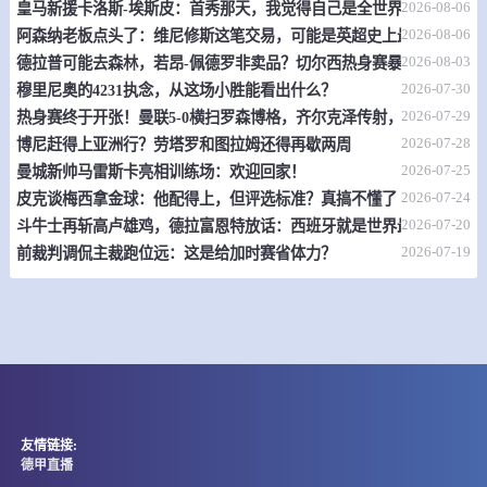
2026-08-06
皇马新援卡洛斯-埃斯皮：首秀那天，我觉得自己是全世界最幸福的人
08-07 17:00
即将开始
不丹廷联
2026-08-06
阿森纳老板点头了：维尼修斯这笔交易，可能是英超史上最炸裂的转
-
2026-08-03
0
0
德拉普可能去森林，若昂-佩德罗非卖品？切尔西热身赛暴露不少问题
齐朗足球俱乐部
廷布联
2026-07-30
穆里尼奥的4231执念，从这场小胜能看出什么？
情报
2026-07-29
热身赛终于开张！曼联5-0横扫罗森博格，齐尔克泽传射，19岁小将惊
2026-07-28
博尼赶得上亚洲行？劳塔罗和图拉姆还得再歇两周
08-07 17:00
即将开始
缅甸U20
2026-07-25
曼城新帅马雷斯卡亮相训练场：欢迎回家！
2026-07-24
皮克谈梅西拿金球：他配得上，但评选标准？真搞不懂了
-
0
0
亚大那保U20
治尼兰德U20
2026-07-20
斗牛士再斩高卢雄鸡，德拉富恩特放话：西班牙就是世界最强
2026-07-19
前裁判调侃主裁跑位远：这是给加时赛省体力？
情报
08-07 17:00
即将开始
缅甸U20
-
0
0
蒂察尔阿尔曼U20
米瓦迪U20
情报
友情链接:
08-07 17:00
德甲直播
即将开始
缅甸U20