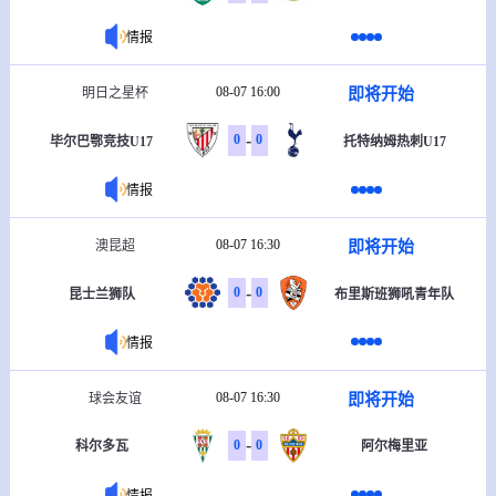
情报
08-07 16:00
即将开始
明日之星杯
-
0
0
毕尔巴鄂竞技U17
托特纳姆热刺U17
情报
08-07 16:30
即将开始
澳昆超
-
0
0
昆士兰狮队
布里斯班狮吼青年队
情报
08-07 16:30
即将开始
球会友谊
-
0
0
科尔多瓦
阿尔梅里亚
情报