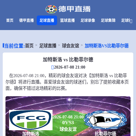
首页
德甲直播
足球直播
篮球直播
足球录像
足球集锦
足球新闻
当前位置:
首页
足球直播
球会友谊
加特斯洛VS比勒菲尔德
加特斯洛 vs 比勒菲尔德
2026-07-08 21:00
在2026-07-08 21:00，精彩的球会友谊对决【加特斯洛 vs 比勒菲
尔德】将进行直播。喜爱球会友谊的球迷们，别忘了提前收藏本页
面，确保不错过这场精彩的比赛。
2026-07-08 21:00
0
VS
3
球会友谊
加特斯洛
比勒菲尔德