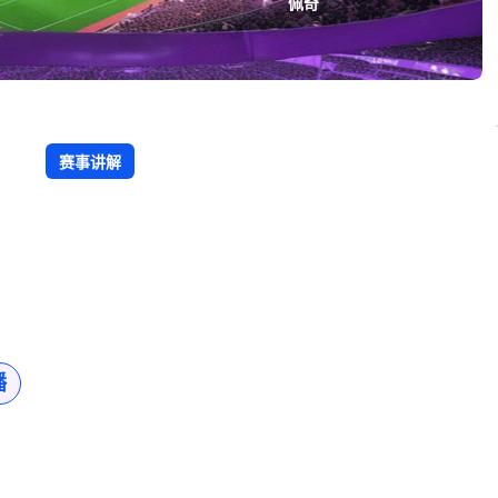
佩奇
赛事讲解
播