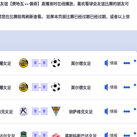
00，球会友谊【费哈瓦 vs 佩奇】直播准时在线播放，喜欢看球会友谊比赛的朋友可
要您在比赛前再刷新查看。 如果本页面比赛已经过期已经过期，或者以上信
-
0
0
耀女足
莫尔德女足
情报
-
0
0
耀女足
莫尔德女足
情报
-
0
0
维克女足
胡萨维克女足
情报
-
0
0
达尔女足
莫斯科斯巴达女足
情报