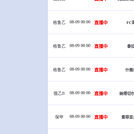
08-09 00:00
直播中
FC
格鲁乙
08-09 00:00
直播中
泰
格鲁乙
08-09 00:00
直播中
什图
格鲁乙
08-09 00:00
直播中
纳塔切
俄乙B
08-09 00:00
直播中
索菲亚
保甲