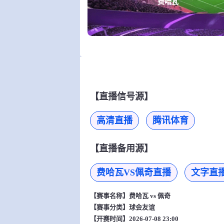
费哈瓦
【直播信号源】
高清直播
腾讯体育
【直播备用源】
费哈瓦VS佩奇直播
文字直
【赛事名称】
费哈瓦 vs 佩奇
【赛事分类】
球会友谊
【开赛时间】2026-07-08 23:00