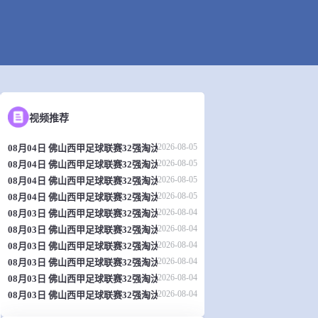
视频推荐
2026-08-05
08月04日 佛山西甲足球联赛32强淘汰赛 肇庆恒骏成 VS 三七互娱 全场录像
2026-08-05
08月04日 佛山西甲足球联赛32强淘汰赛 贪玩游戏 VS 美的薪火 全场录像
2026-08-05
08月04日 佛山西甲足球联赛32强淘汰赛 广东西南建设 VS 香港圣徒 全场录
2026-08-05
08月04日 佛山西甲足球联赛32强淘汰赛 藝品高國際 VS 湛江狂狼·粵辉能源
2026-08-04
08月03日 佛山西甲足球联赛32强淘汰赛 广州求信 VS 顺德新青年 全场录像
2026-08-04
08月03日 佛山西甲足球联赛32强淘汰赛 广东客家青年 VS 广州英华思力U17
2026-08-04
08月03日 佛山西甲足球联赛32强淘汰赛 大塘控股 VS 茂名市点都得 全场录
2026-08-04
08月03日 佛山西甲足球联赛32强淘汰赛 广州蜀地红 VS 广州戴拿模 全场录
2026-08-04
08月03日 佛山西甲足球联赛32强淘汰赛 广东凤铝 VS 湛江八部科技 全场录
2026-08-04
08月03日 佛山西甲足球联赛32强淘汰赛 三水乐民兴健力宝 VS 中国澳门澳