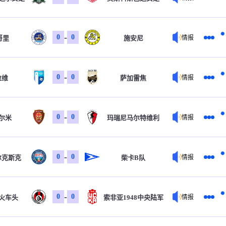
-
0
0
哥里
施安尼
情报
-
0
0
拉维
萨加雷焦
情报
-
0
0
尔米
玛瑞尼马尔特维利
情报
-
0
0
尔克斯克
柴卡B队
情报
-
0
0
火车头
索非亚1948中央陆军
情报