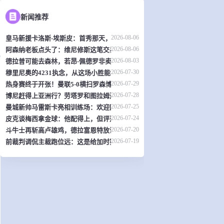
新闻推荐
2026-08-06
皇马新援卡洛斯-埃斯皮：首秀那天，我觉得自己是全世界最幸福的人
2026-08-06
阿森纳老板点头了：维尼修斯这笔交易，可能是英超史上最炸裂的转会？
2026-08-03
德拉普可能去森林，若昂-佩德罗非卖品？切尔西热身赛暴露不少问题
2026-07-30
穆里尼奥的4231执念，从这场小胜能看出什么？
2026-07-29
热身赛终于开张！曼联5-0横扫罗森博格，齐尔克泽传射，19岁小将惊艳全场
2026-07-28
博尼赶得上亚洲行？劳塔罗和图拉姆还得再歇两周
2026-07-25
曼城新帅马雷斯卡亮相训练场：欢迎回家！
2026-07-24
皮克谈梅西拿金球：他配得上，但评选标准？真搞不懂了
2026-07-20
斗牛士再斩高卢雄鸡，德拉富恩特放话：西班牙就是世界最强
2026-07-19
前裁判调侃主裁跑位远：这是给加时赛省体力？