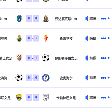
-
0
0
U20
汉达瓦底联U20
情报
-
0
1
德竞技
希洪竞技
情报
-
0
1
骑士女足
伊斯顿沙伯女足
情报
-
0
0
戈海湾
波克海尔
情报
-
0
0
岸联女足
卡帕拉巴女足
情报