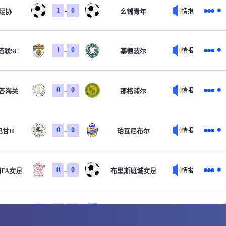
-
1
0
足协
幺铺青年
情报
-
1
0
塔联SC
基德波尔
情报
-
0
0
答海关
那格浦尔
情报
-
0
0
甘II
珀瓦尼布尔
情报
-
0
0
FA女足
布里斯班城女足
情报
-
0
0
铁女足
世宗龟尾女足
情报