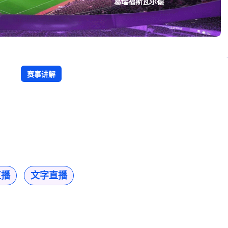
葛瑞福斯瓦尔德
赛事讲解
直播
文字直播