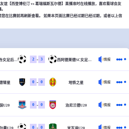
15，球会友谊【西登博伦汀 vs 葛瑞福斯瓦尔德】直播准时在线播放，喜欢看球会友
播。
要您在比赛前再刷新查看。 如果本页面比赛已经过期已经过期，或者以上信
-
2
3
弗林德斯联合女足后备队
西阿德莱德SC女足后备队
情报
-
0
0
德彗星
地铁之星
情报
-
0
0
保U20
治尼兰德U20
情报
-
0
0
尔曼U20
米瓦迪U20
情报