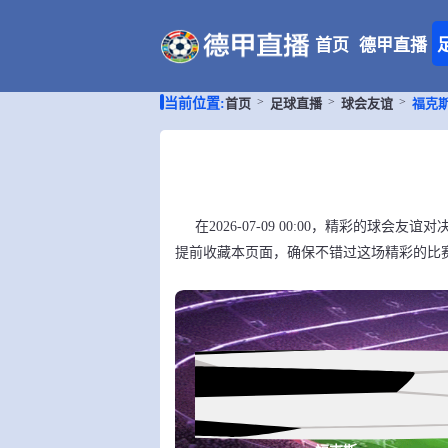
首页
德甲直播
首页
足球直播
球会友谊
福克斯
当前位置:
在2026-07-09 00:00，精彩的球
提前收藏本页面，确保不错过这场精彩的比