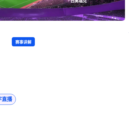
西奥福克
赛事讲解
字直播