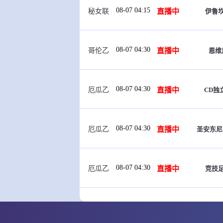
08-07 04:15
直播中
伊鲁
秘女联
08-07 04:30
直播中
恩维
哥伦乙
08-07 04:30
直播中
CD独
厄瓜乙
08-07 04:30
直播中
圣安东尼奥
厄瓜乙
08-07 04:30
直播中
竞技
厄瓜乙
08-07 05:00
直播中
卡利
哥伦乙