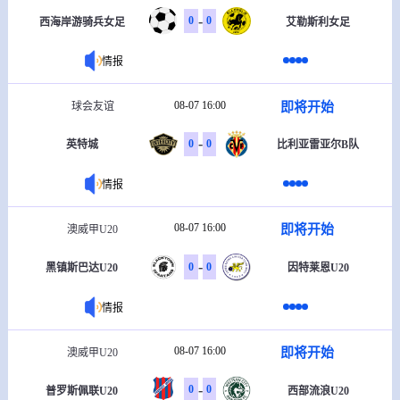
-
0
0
西海岸游骑兵女足
艾勒斯利女足
情报
08-07 16:00
即将开始
球会友谊
-
0
0
英特城
比利亚雷亚尔B队
情报
08-07 16:00
即将开始
澳威甲U20
-
0
0
黑镇斯巴达U20
因特莱恩U20
情报
08-07 16:00
即将开始
澳威甲U20
-
0
0
普罗斯佩联U20
西部流浪U20