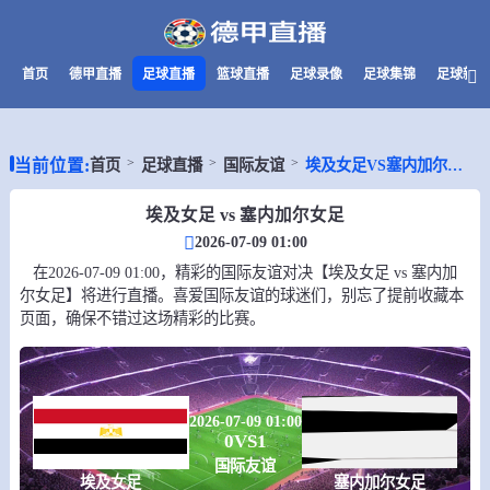
首页
德甲直播
足球直播
篮球直播
足球录像
足球集锦
足球新闻
当前位置:
首页
足球直播
国际友谊
埃及女足VS塞内加尔女足
埃及女足 vs 塞内加尔女足
2026-07-09 01:00
在2026-07-09 01:00，精彩的国际友谊对决【埃及女足 vs 塞内加
尔女足】将进行直播。喜爱国际友谊的球迷们，别忘了提前收藏本
页面，确保不错过这场精彩的比赛。
2026-07-09 01:00
0
VS
1
国际友谊
埃及女足
塞内加尔女足