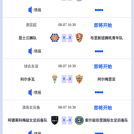
情报
08-07 16:30
即将开始
澳昆超
-
0
0
昆士兰狮队
布里斯班狮吼青年队
情报
08-07 16:30
即将开始
球会友谊
-
0
0
科尔多瓦
阿尔梅里亚
情报
08-07 16:30
即将开始
澳南女后备
-
0
0
阿德莱科梅兹女足后备队
索尔兹伯里国际女足后备队
情报