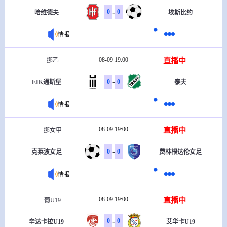
-
0
0
哈维德夫
埃斯比约
情报
08-09 19:00
直播中
挪乙
-
0
0
EIK通斯堡
泰夫
情报
08-09 19:00
直播中
挪女甲
-
0
0
克莱波女足
费林根达伦女足
情报
08-09 19:00
直播中
葡U19
-
0
0
辛达卡拉U19
艾华卡U19