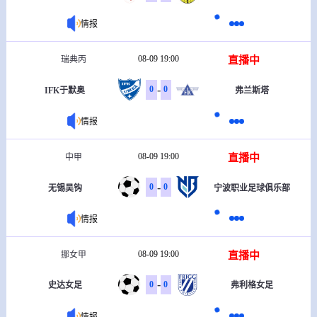
情报
08-09 19:00
直播中
瑞典丙
-
0
0
IFK于默奥
弗兰斯塔
情报
08-09 19:00
直播中
中甲
-
0
0
无锡吴钩
宁波职业足球俱乐部
情报
08-09 19:00
直播中
挪女甲
-
0
0
史达女足
弗利格女足
情报