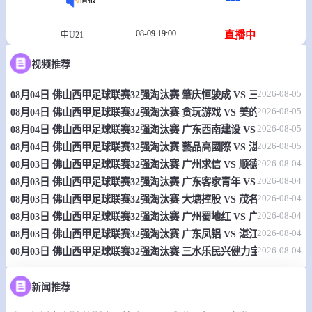
08-09 19:00
直播中
中U21
-
0
0
视频推荐
深圳新鹏城U21
陕西联合U21
2026-08-05
08月04日 佛山西甲足球联赛32强淘汰赛 肇庆恒骏成 VS 三七互娱 全
情报
2026-08-05
08月04日 佛山西甲足球联赛32强淘汰赛 贪玩游戏 VS 美的薪火 全场录
2026-08-05
08月04日 佛山西甲足球联赛32强淘汰赛 广东西南建设 VS 香港圣徒 
08-09 19:00
直播中
瑞典丙
2026-08-05
08月04日 佛山西甲足球联赛32强淘汰赛 藝品高國際 VS 湛江狂狼·粵
-
0
0
埃克尔奥雷布罗
纳卡伊利里亚
2026-08-04
08月03日 佛山西甲足球联赛32强淘汰赛 广州求信 VS 顺德新青年 全
2026-08-04
08月03日 佛山西甲足球联赛32强淘汰赛 广东客家青年 VS 广州英华思力
情报
2026-08-04
08月03日 佛山西甲足球联赛32强淘汰赛 大塘控股 VS 茂名市点都得 
2026-08-04
08月03日 佛山西甲足球联赛32强淘汰赛 广州蜀地红 VS 广州戴拿模 
08-09 19:00
直播中
瑞典丙
2026-08-04
08月03日 佛山西甲足球联赛32强淘汰赛 广东凤铝 VS 湛江八部科技 
2026-08-04
08月03日 佛山西甲足球联赛32强淘汰赛 三水乐民兴健力宝 VS 中国
-
0
0
庄森利特斯
兰维特IS
新闻推荐
情报