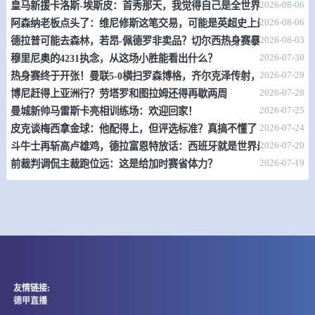
2026-08-06
皇马新援卡洛斯-埃斯皮：首秀那天，我觉得自己是全世界最幸福的人
08-09 19:00
直播中
俄乙B
2026-08-06
阿森纳老板点头了：维尼修斯这笔交易，可能是英超史上最炸裂的转
-
2026-08-03
0
0
德拉普可能去森林，若昂-佩德罗非卖品？切尔西热身赛暴露不少问题
巴尔瑙尔迪纳摩
乌拉尔B队
2026-07-30
穆里尼奥的4231执念，从这场小胜能看出什么？
情报
2026-07-29
热身赛终于开张！曼联5-0横扫罗森博格，齐尔克泽传射，19岁小将惊
2026-07-28
博尼赶得上亚洲行？劳塔罗和图拉姆还得再歇两周
08-09 19:00
直播中
俄乙B
2026-07-25
曼城新帅马雷斯卡亮相训练场：欢迎回家！
2026-07-24
皮克谈梅西拿金球：他配得上，但评选标准？真搞不懂了
-
0
0
舍克斯纳
莫斯科斯巴达B队
2026-07-20
斗牛士再斩高卢雄鸡，德拉富恩特放话：西班牙就是世界最强
2026-07-19
前裁判调侃主裁跑位远：这是给加时赛省体力？
情报
08-09 19:00
直播中
俄乙B
-
0
0
图拉B队
阿华加德
情报
友情链接:
08-09 19:00
德甲直播
直播中
瑞典丙