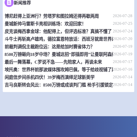
新闻推荐
情报
2026-07-28
博尼赶得上亚洲行？劳塔罗和图拉姆还得再歇两周
07-29 00:00
直播中
球会友谊
2026-07-25
曼城新帅马雷斯卡亮相训练场：欢迎回家！
-
2026-07-24
0
0
皮克谈梅西拿金球：他配得上，但评选标准？真搞不懂了
鲁昂
威柯拉
2026-07-20
斗牛士再斩高卢雄鸡，德拉富恩特放话：西班牙就是世界最强
情报
2026-07-19
前裁判调侃主裁跑位远：这是给加时赛省体力？
2026-07-19
8500万镑砸向18岁中场？曼城这招“即插即用”让曼联阿森纳怎么接
07-29 00:00
直播中
球会友谊
2026-07-17
最后一舞落幕，C罗说不急——先陪家人，再谈未来
2026-07-16
埃托奥：世界杯前那波媒体围攻姆巴佩，等于给歧视铺了路
-
0
0
里泽体育
赫尔城
2026-07-14
闲庭信步间杀机四伏！39岁梅西演绎足球新美学
2026-07-14
吉马良斯转会风云：8500万镑或成谈判门槛 枪手引援锁定巴西中场
情报
07-29 00:00
直播中
球会友谊
-
0
0
苏黎世女足
拉珀斯维尔女足
情报