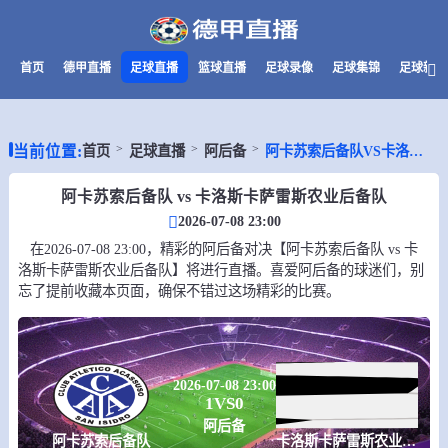
首页
德甲直播
足球直播
篮球直播
足球录像
足球集锦
足球新闻
当前位置:
首页
足球直播
阿后备
阿卡苏索后备队VS卡洛斯卡萨雷斯农业后备队
阿卡苏索后备队 vs 卡洛斯卡萨雷斯农业后备队
2026-07-08 23:00
在2026-07-08 23:00，精彩的阿后备对决【阿卡苏索后备队 vs 卡
洛斯卡萨雷斯农业后备队】将进行直播。喜爱阿后备的球迷们，别
忘了提前收藏本页面，确保不错过这场精彩的比赛。
2026-07-08 23:00
1
VS
0
阿后备
阿卡苏索后备队
卡洛斯卡萨雷斯农业后备队