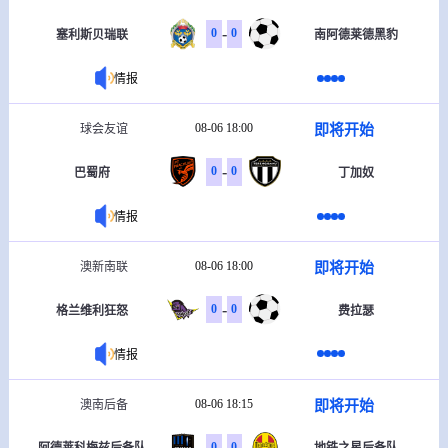
-
0
0
塞利斯贝瑞联
南阿德莱德黑豹
情报
08-06 18:00
即将开始
球会友谊
-
0
0
巴蜀府
丁加奴
情报
08-06 18:00
即将开始
澳新南联
-
0
0
格兰维利狂怒
费拉瑟
情报
08-06 18:15
即将开始
澳南后备
-
0
0