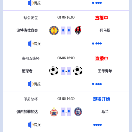
情报
08-06 16:00
直播中
球会友谊
-
0
0
波特洛体育会
列乌斯
情报
08-06 16:00
直播中
贵州五峰杯
-
0
0
追球者
王母青年
情报
08-06 16:30
即将开始
印尼总杯
-
0
0
佩西加雅加达
马兰
情报