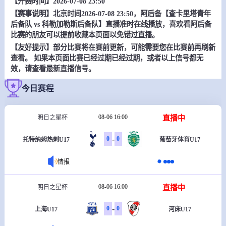
【开赛时间】2026-07-08 23:50
【赛事说明】北京时间2026-07-08 23:50，阿后备【查卡里塔青年
后备队 vs 科勒加勒斯后备队】直播准时在线播放，喜欢看阿后备
比赛的朋友可以提前收藏本页面以免错过直播。
【友好提示】部分比赛将在赛前更新，可能需要您在比赛前再刷新
查看。 如果本页面比赛已经过期已经过期，或者以上信号都无
效，请查看最新直播信号。
今日赛程
08-06 16:00
直播中
明日之星杯
-
0
0
托特纳姆热刺U17
葡萄牙体育U17
情报
08-06 16:00
直播中
明日之星杯
-
0
0
上海U17
河床U17