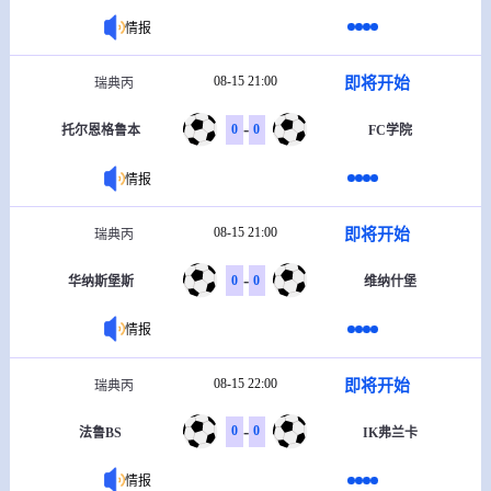
情报
08-15 21:00
即将开始
瑞典丙
-
0
0
托尔恩格鲁本
FC学院
情报
08-15 21:00
即将开始
瑞典丙
-
0
0
华纳斯堡斯
维纳什堡
情报
08-15 22:00
即将开始
瑞典丙
-
0
0
法鲁BS
IK弗兰卡
情报