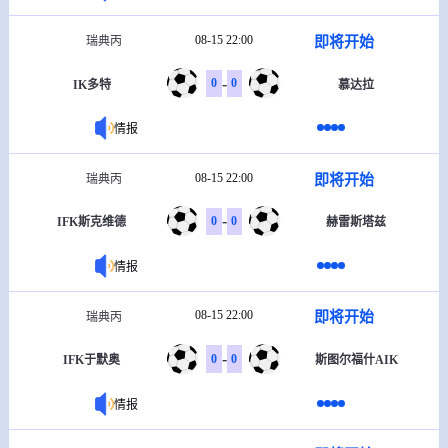
08-15 22:00
即将开始
瑞典丙
-
0
0
IK多特
慕达拉
情报
08-15 22:00
即将开始
瑞典丙
-
0
0
IFK斯克维德
赫雷斯塔兹
情报
08-15 22:00
即将开始
瑞典丙
-
0
0
IFK于默奥
斯图尔福什AIK
情报