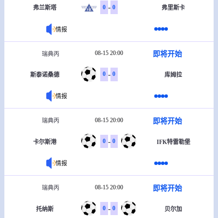
-
0
0
弗兰斯塔
弗里斯卡
情报
08-15 20:00
即将开始
瑞典丙
-
0
0
斯泰诺桑德
库姆拉
情报
08-15 20:00
即将开始
瑞典丙
-
0
0
卡尔斯港
IFK特雷勒堡
情报
08-15 20:00
即将开始
瑞典丙
-
0
0
托纳斯
贝尔加