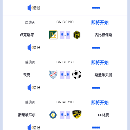
情报
08-13 01:00
即将开始
瑞典丙
-
0
0
卢克斯塔
古比根保斯
情报
08-13 01:30
即将开始
瑞典丙
-
0
0
铁克
斯盖乐夫提
情报
08-14 02:00
即将开始
瑞典丙
-
0
0
斯莱坡尼尔
FF林度
情报