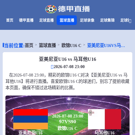
首页
德甲直播
足球直播
篮球直播
足球录像
足球集锦
足球新闻
当前位置:
首页
篮球直播
欧锦U16 C
亚美尼亚U16VS马耳他U16
亚美尼亚U16 vs 马耳他U16
2026-07-08 23:00
在2026-07-08 23:00，精彩的欧锦U16 C对决【亚美尼亚U16 vs 马
耳他U16】将进行直播。喜爱欧锦U16 C的球迷们，别忘了提前收藏
本页面，确保不错过这场精彩的比赛。
2026-07-08 23:00
97
VS
90
欧锦U16 C
亚美尼亚U16
马耳他U16