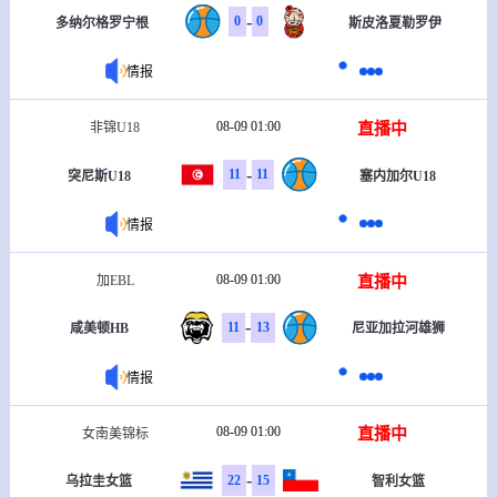
-
0
0
多纳尔格罗宁根
斯皮洛夏勒罗伊
情报
08-09 01:00
直播中
非锦U18
-
11
11
突尼斯U18
塞内加尔U18
情报
08-09 01:00
直播中
加EBL
-
11
13
咸美顿HB
尼亚加拉河雄狮
情报
08-09 01:00
直播中
女南美锦标
-
22
15
乌拉圭女篮
智利女篮