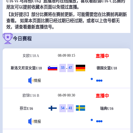
U16 vs 马耳他U16】直播准时在线播放，喜欢看欧锦U16 C比赛的
朋友可以提前收藏本页面以免错过直播。
【友好提示】部分比赛将在赛前更新，可能需要您在比赛前再刷新
查看。 如果本页面比赛已经过期已经过期，或者以上信号都无
效，请查看最新直播信号。
今日赛程
08-09 00:15
直播中
女欧U18 A
-
33
47
斯洛文尼亚女篮U18
德国女篮U18
情报
08-09 00:30
直播中
欧锦U16 B
-
54
41
芬兰U16
瑞典U16
情报