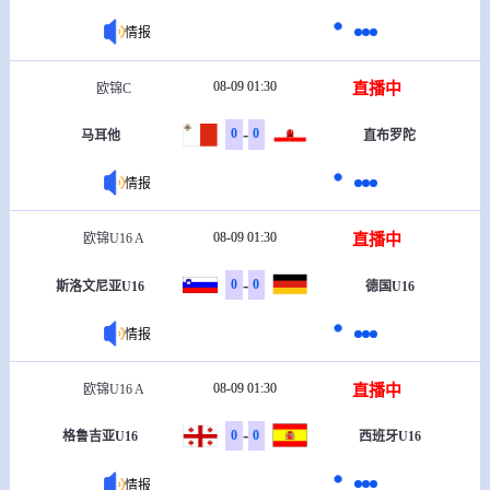
情报
08-09 01:30
直播中
欧锦C
-
0
0
马耳他
直布罗陀
情报
08-09 01:30
直播中
欧锦U16 A
-
0
0
斯洛文尼亚U16
德国U16
情报
08-09 01:30
直播中
欧锦U16 A
-
0
0
格鲁吉亚U16
西班牙U16
情报