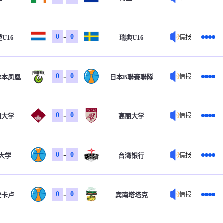
-
0
0
U16
瑞典U16
情报
-
0
0
尔本凤凰
日本B聯賽聯隊
情报
-
0
0
田大学
高丽大学
情报
-
0
0
大学
台湾银行
情报
-
0
0
坎卡卢
宾南塔塔克
情报