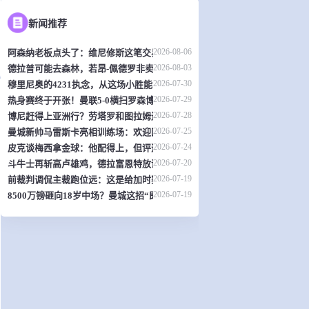
新闻推荐
2026-08-06
阿森纳老板点头了：维尼修斯这笔交易，可能是英超史上最炸裂的转会？
2026-08-03
德拉普可能去森林，若昂-佩德罗非卖品？切尔西热身赛暴露不少问题
2026-07-30
穆里尼奥的4231执念，从这场小胜能看出什么？
2026-07-29
热身赛终于开张！曼联5-0横扫罗森博格，齐尔克泽传射，19岁小将惊艳全场
2026-07-28
博尼赶得上亚洲行？劳塔罗和图拉姆还得再歇两周
2026-07-25
曼城新帅马雷斯卡亮相训练场：欢迎回家！
2026-07-24
皮克谈梅西拿金球：他配得上，但评选标准？真搞不懂了
2026-07-20
斗牛士再斩高卢雄鸡，德拉富恩特放话：西班牙就是世界最强
2026-07-19
前裁判调侃主裁跑位远：这是给加时赛省体力？
2026-07-19
8500万镑砸向18岁中场？曼城这招“即插即用”让曼联阿森纳怎么接