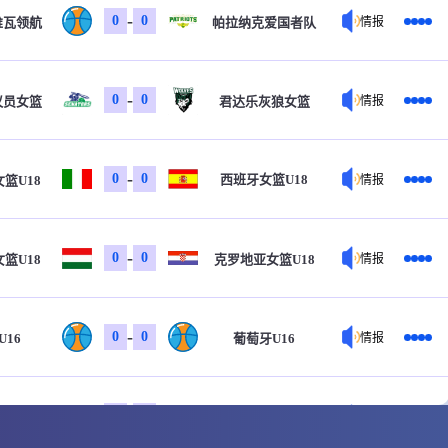
-
0
0
维瓦领航
帕拉纳克爱国者队
情报
-
0
0
议员女篮
君达乐灰狼女篮
情报
-
0
0
西班牙女篮U18
篮U18
情报
-
0
0
篮U18
克罗地亚女篮U18
情报
-
0
0
U16
葡萄牙U16
情报
-
0
0
U16
挪威U16
情报