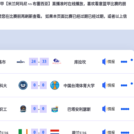
00，意篮甲【米兰阿玛尼 vs 布雷西亚】直播准时在线播放，喜欢看意篮甲比赛的朋
要您在比赛前再刷新查看。 如果本页面比赛已经过期已经过期，或者以上信
-
24
33
格市
库拉坎
情报
-
0
0
科大
中国台湾体育大学
情报
-
0
0
织工
巴塔安利瑟斯
情报
-
0
0
U16
荷兰U16
情报