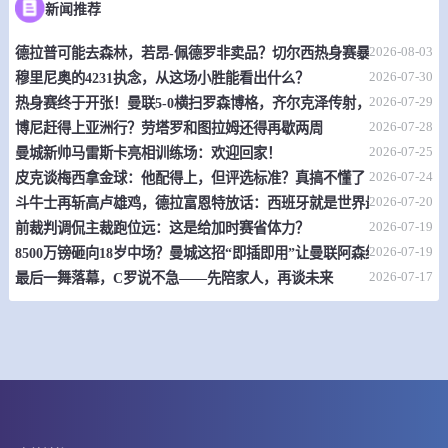
新闻推荐
情报
2026-08-03
德拉普可能去森林，若昂-佩德罗非卖品？切尔西热身赛暴露不少问题
08-06 17:00
即将开始
菲MPBL
2026-07-30
穆里尼奥的4231执念，从这场小胜能看出什么？
-
2026-07-29
0
0
热身赛终于开张！曼联5-0横扫罗森博格，齐尔克泽传射，19岁小将惊
凯西织工
巴塔安利瑟斯
2026-07-28
博尼赶得上亚洲行？劳塔罗和图拉姆还得再歇两周
情报
2026-07-25
曼城新帅马雷斯卡亮相训练场：欢迎回家！
2026-07-24
皮克谈梅西拿金球：他配得上，但评选标准？真搞不懂了
08-06 17:00
即将开始
欧锦U16 B
2026-07-20
斗牛士再斩高卢雄鸡，德拉富恩特放话：西班牙就是世界最强
2026-07-19
前裁判调侃主裁跑位远：这是给加时赛省体力？
-
0
0
爱尔兰U16
荷兰U16
2026-07-19
8500万镑砸向18岁中场？曼城这招“即插即用”让曼联阿森纳怎么接
2026-07-17
最后一舞落幕，C罗说不急——先陪家人，再谈未来
情报
08-06 17:00
即将开始
欧锦U16 B
-
0
0
卢森堡U16
瑞典U16
情报