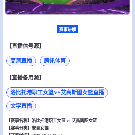
赛事讲解
【直播信号源】
高清直播
腾讯体育
【直播备用源】
洛比托港职工女篮VS艾高斯图女篮直播
文字直播
【赛事名称】
洛比托港职工女篮 vs 艾高斯图女篮
【赛事分类】
安哥女锦