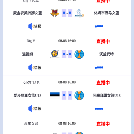
直播中
Big V女篮
-
0
0
麦金农美洲狮女篮
休姆市野马女篮
情报
Big V
08-08 16:00
直播中
-
0
0
温德姆
沃兰代特
情报
08-08 16:00
直播中
女欧U18 B
-
0
0
爱沙尼亚女篮U18
阿塞拜疆女篮U18
情报
08-08 16:00
直播中
澳东女联