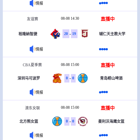
情报
08-08 14:30
直播中
友谊赛
-
20
19
裕隆納智捷
辅仁天主教大学
情报
08-08 15:00
直播中
CBA夏季赛
-
0
0
深圳马可波罗
青岛崂山啤酒
情报
08-08 15:00
直播中
澳东女联
-
0
0
北方熊女篮
曼利沃海鹰女篮
情报