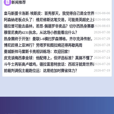
新闻推荐
情报
2026-08-06
皇马新援卡洛斯-埃斯皮：首秀那天，我觉得自己是全世界最幸福的人
08-08 16:00
直播中
Big V女篮
2026-08-06
阿森纳老板点头了：维尼修斯这笔交易，可能是英超史上最炸裂的转
2026-08-03
德拉普可能去森林，若昂-佩德罗非卖品？切尔西热身赛暴露不少问题
-
0
0
舍布鲁克太阳女篮
布林袋鼠女篮
2026-07-30
穆里尼奥的4231执念，从这场小胜能看出什么？
2026-07-29
热身赛终于开张！曼联5-0横扫罗森博格，齐尔克泽传射，19岁小将惊
情报
2026-07-28
博尼赶得上亚洲行？劳塔罗和图拉姆还得再歇两周
2026-07-25
曼城新帅马雷斯卡亮相训练场：欢迎回家！
08-08 16:00
直播中
肯女篮联
2026-07-24
皮克谈梅西拿金球：他配得上，但评选标准？真搞不懂了
-
0
0
2026-07-20
泽特克大学女篮
泰坦女篮
斗牛士再斩高卢雄鸡，德拉富恩特放话：西班牙就是世界最强
2026-07-19
前裁判调侃主裁跑位远：这是给加时赛省体力？
情报
08-08 16:00
直播中
中国NBL U19
-
0
0
四川金荣实业U19
吉林东北虎U19
情报