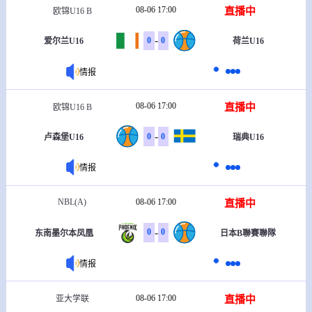
08-06 17:00
直播中
欧锦U16 B
-
0
0
爱尔兰U16
荷兰U16
情报
08-06 17:00
直播中
欧锦U16 B
-
0
0
卢森堡U16
瑞典U16
情报
NBL(A)
08-06 17:00
直播中
-
0
0
东南墨尔本凤凰
日本B聯賽聯隊
情报
08-06 17:00
直播中
亚大学联