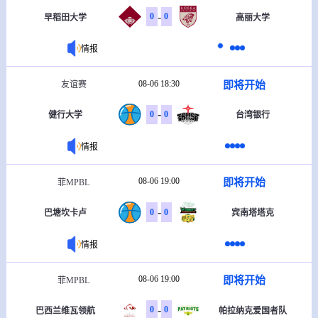
-
0
0
早稻田大学
高丽大学
情报
08-06 18:30
即将开始
友谊赛
-
0
0
健行大学
台湾银行
情报
08-06 19:00
即将开始
菲MPBL
-
0
0
巴塘坎卡卢
宾南塔塔克
情报
08-06 19:00
即将开始
菲MPBL
-
0
0
巴西兰维瓦领航
帕拉纳克爱国者队