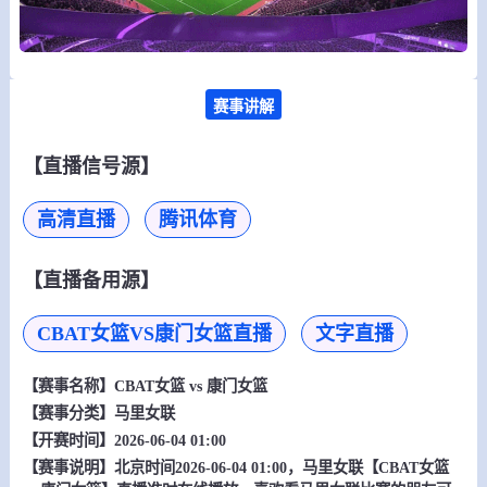
赛事讲解
【直播信号源】
高清直播
腾讯体育
【直播备用源】
CBAT女篮VS康门女篮直播
文字直播
【赛事名称】
CBAT女篮 vs 康门女篮
【赛事分类】
马里女联
【开赛时间】2026-06-04 01:00
【赛事说明】北京时间2026-06-04 01:00，马里女联【CBAT女篮