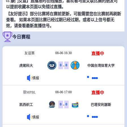
vs 康门女篮】直播准时在线播放，喜欢看马里女联比赛的朋友可
以提前收藏本页面以免错过直播。
【友好提示】部分比赛将在赛前更新，可能需要您在比赛前再刷新
查看。 如果本页面比赛已经过期已经过期，或者以上信号都无
效，请查看最新直播信号。
今日赛程
08-06 16:30
直播中
友谊赛
-
0
0
虎尾科大
中国台湾体育大学
情报
08-06 17:00
直播中
菲MPBL
-
0
0
凯西织工
巴塔安利瑟斯
情报