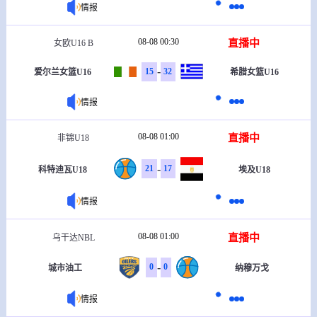
情报
08-08 00:30
直播中
女欧U16 B
-
15
32
爱尔兰女篮U16
希腊女篮U16
情报
08-08 01:00
直播中
非锦U18
-
21
17
科特迪瓦U18
埃及U18
情报
08-08 01:00
直播中
乌干达NBL
-
0
0
城市油工
纳穆万戈
情报