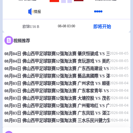
情报
08-08 03:00
即将开始
欧锦U16 B
-
0
0
芬兰U16
卢森堡U16
视频推荐
情报
2026-08-05
08月04日 佛山西甲足球联赛32强淘汰赛 肇庆恒骏成 VS 三七互娱 全
2026-08-05
08月04日 佛山西甲足球联赛32强淘汰赛 贪玩游戏 VS 美的薪火 全场录
08-08 03:00
即将开始
欧锦U16 B
2026-08-05
08月04日 佛山西甲足球联赛32强淘汰赛 广东西南建设 VS 香港圣徒 
2026-08-05
08月04日 佛山西甲足球联赛32强淘汰赛 藝品高國際 VS 湛江狂狼·粵
-
0
0
葡萄牙U16
爱尔兰U16
2026-08-04
08月03日 佛山西甲足球联赛32强淘汰赛 广州求信 VS 顺德新青年 全
2026-08-04
08月03日 佛山西甲足球联赛32强淘汰赛 广东客家青年 VS 广州英华思力
情报
2026-08-04
08月03日 佛山西甲足球联赛32强淘汰赛 大塘控股 VS 茂名市点都得 
2026-08-04
08月03日 佛山西甲足球联赛32强淘汰赛 广州蜀地红 VS 广州戴拿模 
08-08 03:30
即将开始
非锦U18
2026-08-04
08月03日 佛山西甲足球联赛32强淘汰赛 广东凤铝 VS 湛江八部科技 
2026-08-04
08月03日 佛山西甲足球联赛32强淘汰赛 三水乐民兴健力宝 VS 中国
-
0
0
马达加斯加U18
摩洛哥U18