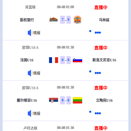
08-08 01:00
直播中
肯篮联
-
7
9
股权银行
乌林兹
情报
08-08 01:30
直播中
欧锦U16 A
-
0
0
法国U16
斯洛文尼亚U16
情报
08-08 01:30
直播中
欧锦U16 A
-
0
0
塞尔维亚U16
立陶宛U16
情报
08-08 01:30
直播中
卢旺达联