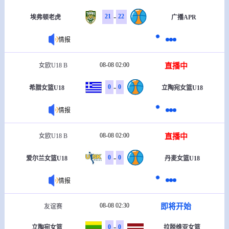
-
21
22
埃弗顿老虎
广播APR
情报
08-08 02:00
直播中
女欧U18 B
-
0
0
希腊女篮U18
立陶宛女篮U18
情报
08-08 02:00
直播中
女欧U18 B
-
0
0
爱尔兰女篮U18
丹麦女篮U18
情报
08-08 02:30
即将开始
友谊赛
-
0
0
立陶宛女篮
拉脱维亚女篮