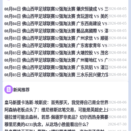
2026-08-05
08月04日 佛山西甲足球联赛32强淘汰赛 肇庆恒骏成 VS 三七互娱 全
08-09 03:00
直播中
哥伦乙
2026-08-05
08月04日 佛山西甲足球联赛32强淘汰赛 贪玩游戏 VS 美的薪火 全场录
-
0
0
帕特里奥坦斯
巴瑞库拉
2026-08-05
08月04日 佛山西甲足球联赛32强淘汰赛 广东西南建设 VS 香港圣徒 
2026-08-05
08月04日 佛山西甲足球联赛32强淘汰赛 藝品高國際 VS 湛江狂狼·粵
情报
2026-08-04
08月03日 佛山西甲足球联赛32强淘汰赛 广州求信 VS 顺德新青年 全
2026-08-04
08月03日 佛山西甲足球联赛32强淘汰赛 广东客家青年 VS 广州英华思力
08-09 03:00
直播中
厄瓜乙
2026-08-04
08月03日 佛山西甲足球联赛32强淘汰赛 大塘控股 VS 茂名市点都得 
2026-08-04
-
08月03日 佛山西甲足球联赛32强淘汰赛 广州蜀地红 VS 广州戴拿模 
0
0
库恩卡青年
库尼布洛FC
2026-08-04
08月03日 佛山西甲足球联赛32强淘汰赛 广东凤铝 VS 湛江八部科技 
情报
2026-08-04
08月03日 佛山西甲足球联赛32强淘汰赛 三水乐民兴健力宝 VS 中国
08-09 03:00
直播中
波斯甲
新闻推荐
-
0
0
萨拉热窝
雷迪尼克
2026-08-06
皇马新援卡洛斯-埃斯皮：首秀那天，我觉得自己是全世界最幸福的人
2026-08-06
阿森纳老板点头了：维尼修斯这笔交易，可能是英超史上最炸裂的转
情报
2026-08-03
德拉普可能去森林，若昂-佩德罗非卖品？切尔西热身赛暴露不少问题
2026-07-30
穆里尼奥的4231执念，从这场小胜能看出什么？
08-09 03:00
直播中
波斯甲