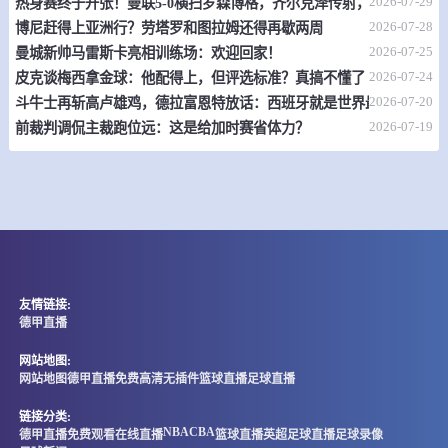
2026-07-29
热身赛终于开张！曼联5-0横扫罗森博格，齐尔克泽传射，19岁小将惊
-
2026-07-28
0
0
博尼赶得上亚洲行？劳塔罗和图拉姆还得再歇两周
伯拉治
史洛加多波
2026-07-25
曼城新帅马雷斯卡亮相训练场：欢迎回家！
情报
2026-07-24
皮克谈梅西拿金球：他配得上，但评选标准？真搞不懂了
2026-07-20
斗牛士再斩高卢雄鸡，德拉富恩特放话：西班牙就是世界最强
08-09 03:00
直播中
克亚甲
2026-07-19
前裁判调侃主裁跑位远：这是给加时赛省体力？
-
0
0
萨格勒布火车头
HNK哥里卡
情报
08-09 03:00
直播中
荷甲
-
0
0
阿尔克马尔
海牙
友情链接:
德甲直播
情报
网站地图:
网站地图
德甲直播免费高清无插件
篮球直播
足球直播
08-09 03:00
直播中
巴西甲
链接分类:
-
0
0
格雷米奥
圣保罗
NBA
CBA
德甲直播免费观看在线直播
篮球直播
英超
足球直播
足球录像