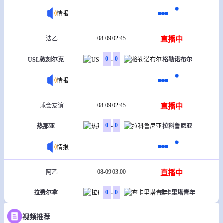
情报
08-09 02:45
直播中
法乙
-
0
0
USL敦刻尔克
格勒诺布尔
情报
08-09 02:45
直播中
球会友谊
-
0
0
热那亚
拉科鲁尼亚
情报
08-09 03:00
直播中
阿乙
-
0
0
拉费尔拿
查卡里塔青年
情报
视频推荐