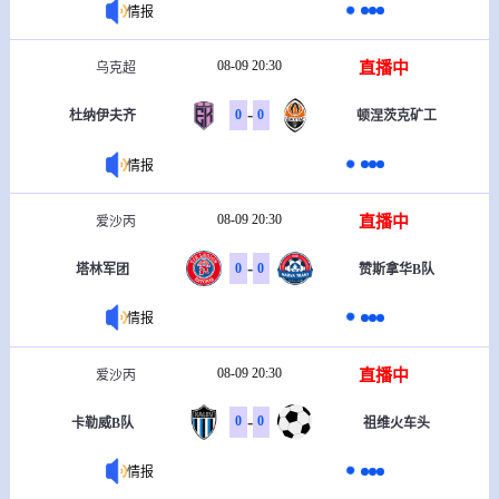
情报
08-09 20:30
直播中
乌克超
-
0
0
杜纳伊夫齐
顿涅茨克矿工
情报
08-09 20:30
直播中
爱沙丙
-
0
0
塔林军团
赞斯拿华B队
情报
08-09 20:30
直播中
爱沙丙
-
0
0
卡勒威B队
祖维火车头
情报