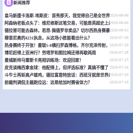
新闻推荐
情报
2026-08-06
皇马新援卡洛斯-埃斯皮：首秀那天，我觉得自己是全世界最幸福的人
08-09 20:30
直播中
阿女甲
2026-08-06
阿森纳老板点头了：维尼修斯这笔交易，可能是英超史上最炸裂的转
-
2026-08-03
0
0
德拉普可能去森林，若昂-佩德罗非卖品？切尔西热身赛暴露不少问题
费罗卡利尔女足
竞技俱乐部女足
2026-07-30
穆里尼奥的4231执念，从这场小胜能看出什么？
情报
2026-07-29
热身赛终于开张！曼联5-0横扫罗森博格，齐尔克泽传射，19岁小将惊
2026-07-28
博尼赶得上亚洲行？劳塔罗和图拉姆还得再歇两周
08-09 20:45
直播中
波兰超
2026-07-25
曼城新帅马雷斯卡亮相训练场：欢迎回家！
2026-07-24
皮克谈梅西拿金球：他配得上，但评选标准？真搞不懂了
-
0
0
琴斯托霍瓦
卢宾扎格勒比
2026-07-20
斗牛士再斩高卢雄鸡，德拉富恩特放话：西班牙就是世界最强
2026-07-19
前裁判调侃主裁跑位远：这是给加时赛省体力？
情报
08-09 20:45
直播中
波兰超
-
0
0
史拉斯科
克拉科维亚
情报