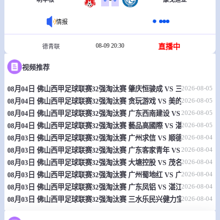
明辛根
康戈迪亚
情报
08-09 20:30
直播中
德青联
-
0
0
视频推荐
美因茨05U19
科隆U19
2026-08-05
08月04日 佛山西甲足球联赛32强淘汰赛 肇庆恒骏成 VS 三七互娱 全
情报
2026-08-05
08月04日 佛山西甲足球联赛32强淘汰赛 贪玩游戏 VS 美的薪火 全场录
2026-08-05
08月04日 佛山西甲足球联赛32强淘汰赛 广东西南建设 VS 香港圣徒 
08-09 20:30
直播中
瑞士丙
2026-08-05
08月04日 佛山西甲足球联赛32强淘汰赛 藝品高國際 VS 湛江狂狼·粵
-
0
0
库尔泰泰勒
沃伦
2026-08-04
08月03日 佛山西甲足球联赛32强淘汰赛 广州求信 VS 顺德新青年 全
2026-08-04
08月03日 佛山西甲足球联赛32强淘汰赛 广东客家青年 VS 广州英华思力
情报
2026-08-04
08月03日 佛山西甲足球联赛32强淘汰赛 大塘控股 VS 茂名市点都得 
2026-08-04
08月03日 佛山西甲足球联赛32强淘汰赛 广州蜀地红 VS 广州戴拿模 
08-09 20:30
直播中
德戊
2026-08-04
08月03日 佛山西甲足球联赛32强淘汰赛 广东凤铝 VS 湛江八部科技 
2026-08-04
08月03日 佛山西甲足球联赛32强淘汰赛 三水乐民兴健力宝 VS 中国
-
0
0
图巴波尔海姆
亨默特罗斯