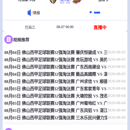
特拉斯卡拉
瓦哈卡
情报
08-07 06:00
直播中
巴高乙
-
0
0
视频推荐
高卓
格拉马登斯
2026-08-05
08月04日 佛山西甲足球联赛32强淘汰赛 肇庆恒骏成 VS 三七互娱 全
情报
2026-08-05
08月04日 佛山西甲足球联赛32强淘汰赛 贪玩游戏 VS 美的薪火 全场录
2026-08-05
08月04日 佛山西甲足球联赛32强淘汰赛 广东西南建设 VS 香港圣徒 
08-07 06:00
直播中
加勒比杯
2026-08-05
08月04日 佛山西甲足球联赛32强淘汰赛 藝品高國際 VS 湛江狂狼·粵
-
0
0
三多俱乐部
布罗茨基
2026-08-04
08月03日 佛山西甲足球联赛32强淘汰赛 广州求信 VS 顺德新青年 全
2026-08-04
08月03日 佛山西甲足球联赛32强淘汰赛 广东客家青年 VS 广州英华思力
情报
2026-08-04
08月03日 佛山西甲足球联赛32强淘汰赛 大塘控股 VS 茂名市点都得 
2026-08-04
08月03日 佛山西甲足球联赛32强淘汰赛 广州蜀地红 VS 广州戴拿模 
08-07 06:30
即将开始
委内超
2026-08-04
08月03日 佛山西甲足球联赛32强淘汰赛 广东凤铝 VS 湛江八部科技 
2026-08-04
08月03日 佛山西甲足球联赛32强淘汰赛 三水乐民兴健力宝 VS 中国
-
0
0
卡贝略港学院
加拉加斯