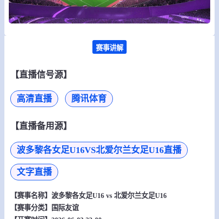
赛事讲解
【直播信号源】
高清直播
腾讯体育
【直播备用源】
波多黎各女足U16VS北爱尔兰女足U16直播
文字直播
【赛事名称】
波多黎各女足U16 vs 北爱尔兰女足U16
【赛事分类】
国际友谊