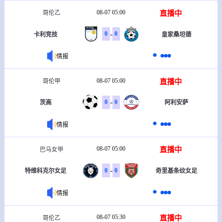
08-07 05:00
直播中
哥伦乙
-
0
0
卡利竞技
皇家桑坦德
情报
08-07 05:00
直播中
哥伦甲
-
0
0
茨高
阿利安萨
情报
08-07 05:00
直播中
巴马女甲
-
0
0
特维科克尔女足
奇里基条纹女足
情报
08-07 05:30
直播中
哥伦乙