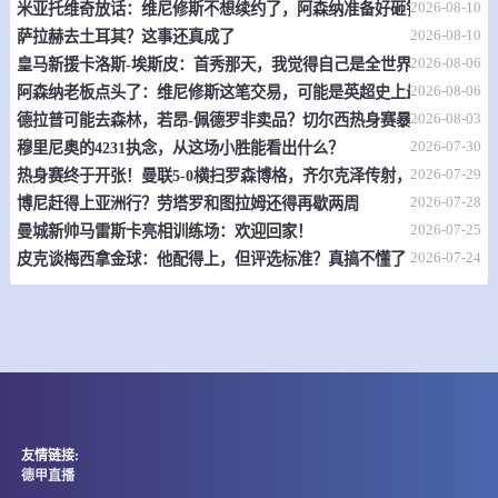
2026-08-10
米亚托维奇放话：维尼修斯不想续约了，阿森纳准备好砸钱
08-10 22:00
即将开始
欧锦U16 B
2026-08-10
萨拉赫去土耳其？这事还真成了
2026-08-06
皇马新援卡洛斯-埃斯皮：首秀那天，我觉得自己是全世界最幸福的人
-
0
0
丹麦U16
英格兰U16
2026-08-06
阿森纳老板点头了：维尼修斯这笔交易，可能是英超史上最炸裂的转
2026-08-03
德拉普可能去森林，若昂-佩德罗非卖品？切尔西热身赛暴露不少问题
情报
2026-07-30
穆里尼奥的4231执念，从这场小胜能看出什么？
2026-07-29
热身赛终于开张！曼联5-0横扫罗森博格，齐尔克泽传射，19岁小将惊
08-10 22:00
即将开始
女欧U16 B
2026-07-28
博尼赶得上亚洲行？劳塔罗和图拉姆还得再歇两周
-
0
0
冰岛女篮U16
丹麦女篮U16
2026-07-25
曼城新帅马雷斯卡亮相训练场：欢迎回家！
2026-07-24
皮克谈梅西拿金球：他配得上，但评选标准？真搞不懂了
情报
08-10 22:30
即将开始
女欧U16 B
-
0
0
瑞士女篮U16
比利时女篮U16
情报
友情链接:
德甲直播
08-10 22:30
即将开始
非锦U18