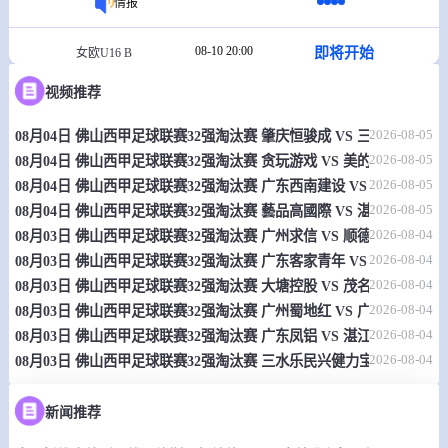
情报
08-10 20:00
即将开始
女欧U16 B
视频推荐
-
0
0
波黑女篮U16
塞浦路斯女篮U16
2026-08-05
08月04日 佛山西甲足球联赛32强淘汰赛 肇庆恒骏成 VS 三七互娱 全
情报
2026-08-05
08月04日 佛山西甲足球联赛32强淘汰赛 贪玩游戏 VS 美的薪火 全场录
2026-08-05
08月04日 佛山西甲足球联赛32强淘汰赛 广东西南建设 VS 香港圣徒 
08-10 20:00
即将开始
卢旺达女联
2026-08-05
08月04日 佛山西甲足球联赛32强淘汰赛 藝品高國際 VS 湛江狂狼·粵
-
2026-08-04
0
0
08月03日 佛山西甲足球联赛32强淘汰赛 广州求信 VS 顺德新青年 全
霍普斯女篮
开普勒女篮
2026-08-04
08月03日 佛山西甲足球联赛32强淘汰赛 广东客家青年 VS 广州英华思力
情报
2026-08-04
08月03日 佛山西甲足球联赛32强淘汰赛 大塘控股 VS 茂名市点都得 
2026-08-04
08月03日 佛山西甲足球联赛32强淘汰赛 广州蜀地红 VS 广州戴拿模 
08-10 22:00
即将开始
欧锦U16 B
2026-08-04
08月03日 佛山西甲足球联赛32强淘汰赛 广东凤铝 VS 湛江八部科技 
2026-08-04
08月03日 佛山西甲足球联赛32强淘汰赛 三水乐民兴健力宝 VS 中国
-
0
0
乌克兰U16
克罗地亚U16
新闻推荐
情报