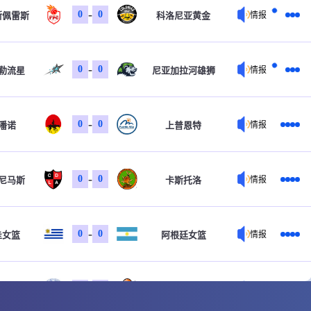
-
0
0
斯佩雷斯
科洛尼亚黄金
情报
-
0
0
勒流星
尼亚加拉河雄狮
情报
-
0
0
潘诺
上普恩特
情报
-
0
0
尼马斯
卡斯托洛
情报
-
0
0
圭女篮
阿根廷女篮
情报
-
0
0
尔诺
华尔迪维亚
情报