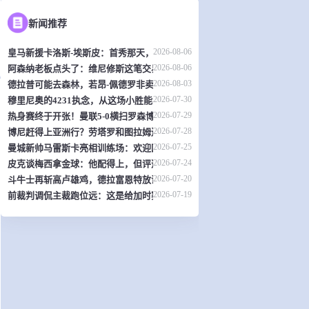
新闻推荐
2026-08-06
皇马新援卡洛斯-埃斯皮：首秀那天，我觉得自己是全世界最幸福的人
2026-08-06
阿森纳老板点头了：维尼修斯这笔交易，可能是英超史上最炸裂的转会？
2026-08-03
德拉普可能去森林，若昂-佩德罗非卖品？切尔西热身赛暴露不少问题
2026-07-30
穆里尼奥的4231执念，从这场小胜能看出什么？
2026-07-29
热身赛终于开张！曼联5-0横扫罗森博格，齐尔克泽传射，19岁小将惊艳全场
2026-07-28
博尼赶得上亚洲行？劳塔罗和图拉姆还得再歇两周
2026-07-25
曼城新帅马雷斯卡亮相训练场：欢迎回家！
2026-07-24
皮克谈梅西拿金球：他配得上，但评选标准？真搞不懂了
2026-07-20
斗牛士再斩高卢雄鸡，德拉富恩特放话：西班牙就是世界最强
2026-07-19
前裁判调侃主裁跑位远：这是给加时赛省体力？