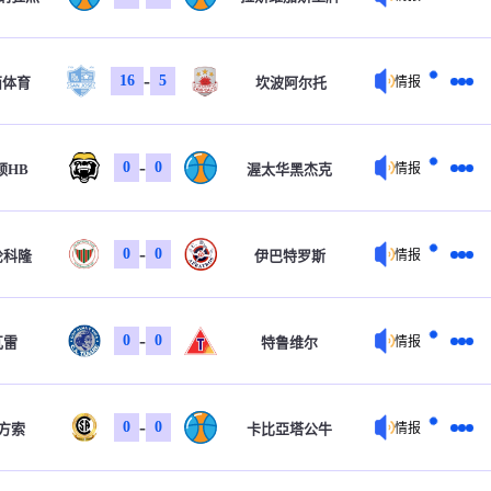
-
16
5
西体育
坎波阿尔托
情报
-
0
0
顿HB
渥太华黑杰克
情报
-
0
0
轮科隆
伊巴特罗斯
情报
-
0
0
瓦雷
特鲁维尔
情报
-
0
0
方索
卡比亞塔公牛
情报