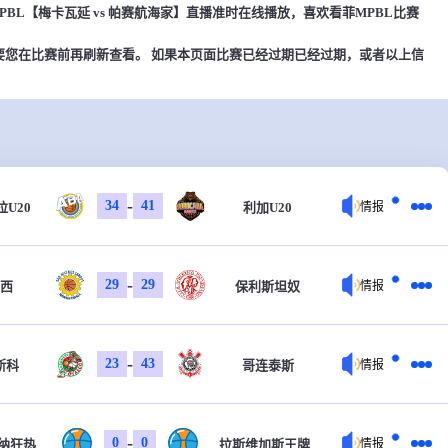
0，菲MPBL【梅卡瓦延 vs 帕赛航海家】直播准时在线播放，喜欢看菲MPBL比赛
要您在比赛前再刷新查看。 如果本页面比赛已经过期已经过期，或者以上信
-
34
41
U20
利加U20
情报
-
29
29
西
保利斯坦奴
情报
-
23
43
斯科
哥连泰斯
情报
-
0
0
纳狂热
拉斯维加斯王牌
情报