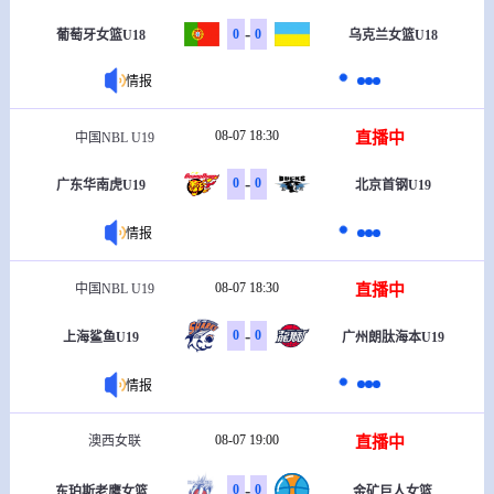
-
0
0
葡萄牙女篮U18
乌克兰女篮U18
情报
08-07 18:30
直播中
中国NBL U19
-
0
0
广东华南虎U19
北京首钢U19
情报
08-07 18:30
直播中
中国NBL U19
-
0
0
上海鲨鱼U19
广州朗肽海本U19
情报
08-07 19:00
直播中
澳西女联
-
0
0
金矿巨人女篮
东珀斯老鹰女篮