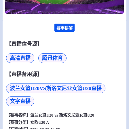
赛事讲解
【直播信号源】
高清直播
腾讯体育
【直播备用源】
波兰女篮U20VS斯洛文尼亚女篮U20直播
文字直播
【赛事名称】
波兰女篮U20 vs 斯洛文尼亚女篮U20
【赛事分类】
女欧U20 A