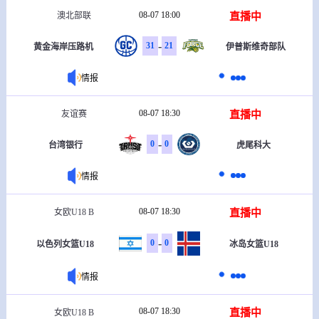
08-07 18:00
直播中
澳北部联
-
31
21
黄金海岸压路机
伊普斯维奇部队
情报
08-07 18:30
直播中
友谊赛
-
0
0
台湾银行
虎尾科大
情报
08-07 18:30
直播中
女欧U18 B
-
0
0
以色列女篮U18
冰岛女篮U18
情报
08-07 18:30
直播中
女欧U18 B