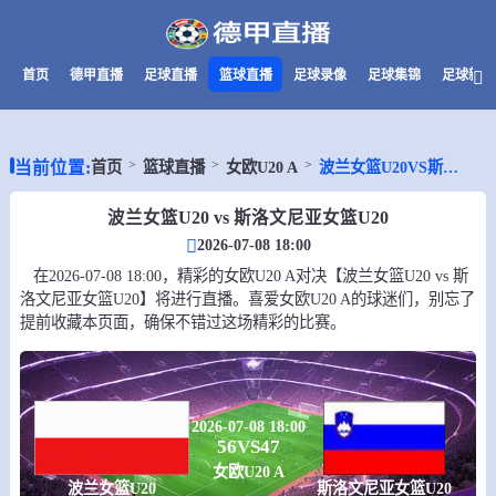
首页
德甲直播
足球直播
篮球直播
足球录像
足球集锦
足球新闻
当前位置:
首页
篮球直播
女欧U20 A
波兰女篮U20VS斯洛文尼亚女篮U20
波兰女篮U20 vs 斯洛文尼亚女篮U20
2026-07-08 18:00
在2026-07-08 18:00，精彩的女欧U20 A对决【波兰女篮U20 vs 斯
洛文尼亚女篮U20】将进行直播。喜爱女欧U20 A的球迷们，别忘了
提前收藏本页面，确保不错过这场精彩的比赛。
2026-07-08 18:00
56
VS
47
女欧U20 A
波兰女篮U20
斯洛文尼亚女篮U20