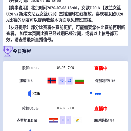
【开赛时间】2026-07-08 18:00
【赛事说明】北京时间2026-07-08 18:00，女欧U20 A【波兰女篮
U20 vs 斯洛文尼亚女篮U20】直播准时在线播放，喜欢看女欧U20
A比赛的朋友可以提前收藏本页面以免错过直播。
【友好提示】部分比赛将在赛前更新，可能需要您在比赛前再刷新
查看。 如果本页面比赛已经过期已经过期，或者以上信号都无
效，请查看最新直播信号。
今日赛程
08-07 17:00
直播中
欧锦U16 B
-
46
52
挪威U16
保加利亚U16
情报
08-07 17:00
直播中
欧锦U16 B
-
0
0
克罗地亚U16
塞浦路斯U16