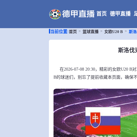
首页
德甲直播
首页
篮球直播
女欧U20 B
斯洛
当前位置:
斯洛伐克
在2026-07-08 20:30，精彩的女欧U
B的球迷们，别忘了提前收藏本页面，确保