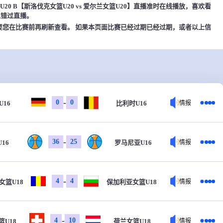
，女欧U20 B【斯洛伐克女篮U20 vs 爱尔兰女篮U20】直播准时在线播放，喜欢看
免错过直播。
要您在比赛前再刷新查看。 如果本页面比赛已经过期已经过期，或者以上信
-
0
0
U16
比利时U16
情报
-
36
25
16
罗马尼亚U16
情报
-
4
4
女篮U18
保加利亚女篮U18
情报
-
4
10
篮U18
荷兰女篮U18
情报