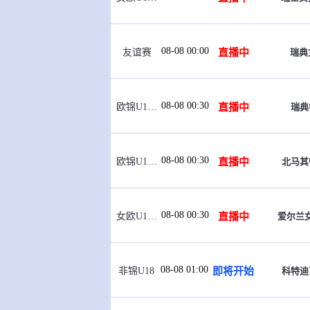
08-08 00:00
直播中
瑞典
友谊赛
08-08 00:30
直播中
瑞典
欧锦U16 B
08-08 00:30
直播中
北马其
欧锦U16 B
08-08 00:30
直播中
爱尔兰女
女欧U16 B
08-08 01:00
即将开始
科特迪
非锦U18