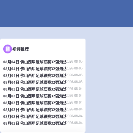
视频推荐
2026-08-05
08月04日 佛山西甲足球联赛32强淘汰赛 肇庆恒骏成 VS 三七互娱 全场录像
2026-08-05
08月04日 佛山西甲足球联赛32强淘汰赛 贪玩游戏 VS 美的薪火 全场录像
2026-08-05
08月04日 佛山西甲足球联赛32强淘汰赛 广东西南建设 VS 香港圣徒 全场录
2026-08-05
08月04日 佛山西甲足球联赛32强淘汰赛 藝品高國際 VS 湛江狂狼·粵辉能源
2026-08-04
08月03日 佛山西甲足球联赛32强淘汰赛 广州求信 VS 顺德新青年 全场录像
2026-08-04
08月03日 佛山西甲足球联赛32强淘汰赛 广东客家青年 VS 广州英华思力U17
2026-08-04
08月03日 佛山西甲足球联赛32强淘汰赛 大塘控股 VS 茂名市点都得 全场录
2026-08-04
08月03日 佛山西甲足球联赛32强淘汰赛 广州蜀地红 VS 广州戴拿模 全场录
2026-08-04
08月03日 佛山西甲足球联赛32强淘汰赛 广东凤铝 VS 湛江八部科技 全场录
2026-08-04
08月03日 佛山西甲足球联赛32强淘汰赛 三水乐民兴健力宝 VS 中国澳门澳